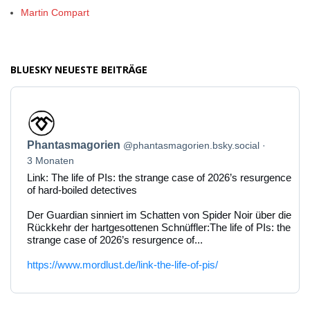
Martin Compart
BLUESKY NEUESTE BEITRÄGE
Beitrag
von
Phantasmagorien
Phantasmagorien
@phantasmagorien.bsky.social
auf
Bluesky
3 Monaten
ansehen
Link: The life of PIs: the strange case of 2026’s resurgence
of hard-boiled detectives
Der Guardian sinniert im Schatten von Spider Noir über die
Rückkehr der hartgesottenen Schnüffler:The life of PIs: the
strange case of 2026’s resurgence of...
https://www.mordlust.de/link-the-life-of-pis/