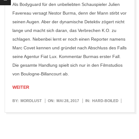
Als Bodyguard für den unbeliebten Schauspieler Julien
Favereau versagt Nestor Burma, denn der Mann stirbt vor
seinen Augen. Aber der dynamische Detektiv zögert nicht
lange und macht sich daran, das Verbrechen K.O. zu
schlagen. Nebenbei lernt er noch einen Reporter namens
Marc Covet kennen und gründet nach Abschluss des Falls
seine Agentur Fiat Lux. Kommentar Burmas erster Fall.
Die gesamte Handlung spielt sich nur in den Filmstudios
von Boulogne-Billancourt ab.
WEITER
2017-
BY:
MORDLUST
ON:
MAI 28, 2017
IN:
HARD-BOILED
05-
28