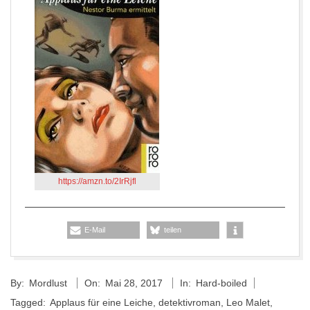
https://amzn.to/2IrRjfl
E-Mail
teilen
2017-
By:
Mordlust
On:
Mai 28, 2017
In:
Hard-boiled
05-
Tagged:
Applaus für eine Leiche
,
detektivroman
,
Leo Malet
,
28