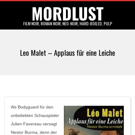
MORDLUST
Skip
to
content
FILM NOIR, ROMAN NOIR, NEO-NOIR, HARD-BOILED, PULP
Primary
Navigation
Leo Malet – Applaus für eine Leiche
Menu
Als Bodyguard für den
unbeliebten Schauspieler
Julien Favereau versagt
Nestor Burma, denn der