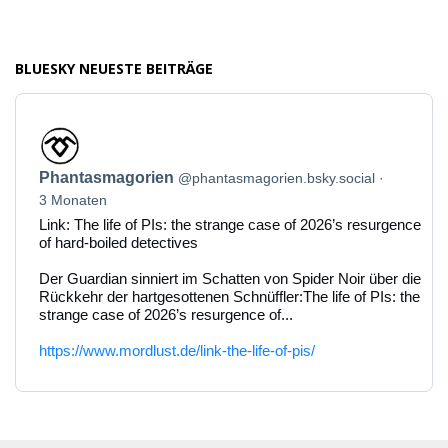
BLUESKY NEUESTE BEITRÄGE
Beitrag
von
Phantasmagorien
Phantasmagorien
@phantasmagorien.bsky.social
auf
Bluesky
3 Monaten
ansehen
Link: The life of PIs: the strange case of 2026’s resurgence
of hard-boiled detectives
Der Guardian sinniert im Schatten von Spider Noir über die
Rückkehr der hartgesottenen Schnüffler:The life of PIs: the
strange case of 2026’s resurgence of...
https://www.mordlust.de/link-the-life-of-pis/