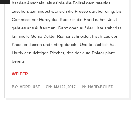
hat den Anschein, als würde die Polizei dem tatenlos
zusehen. Zumindest war sich die Presse darüber einig, bis
Commissoner Hardy das Ruder in die Hand nahm. Jetzt
geht es ans Aufräumen. Ganz oben auf der Liste steht das
kriminelle Genie Doktor Riemenschneider, frisch aus dem
Knast entlassen und untergetaucht. Und tatsächlich hat
Hardy den richtigen Riecher, den der gute Doktor plant
bereits
WEITER
2017-
BY:
MORDLUST
ON:
MAI 22, 2017
IN:
HARD-BOILED
05-
22