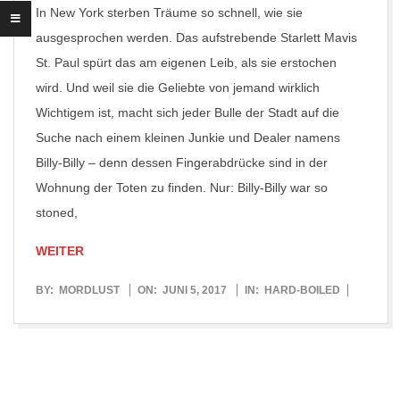
In New York sterben Träume so schnell, wie sie
ausgesprochen werden. Das aufstrebende Starlett Mavis
St. Paul spürt das am eigenen Leib, als sie erstochen
wird. Und weil sie die Geliebte von jemand wirklich
Wichtigem ist, macht sich jeder Bulle der Stadt auf die
Suche nach einem kleinen Junkie und Dealer namens
Billy-Billy – denn dessen Fingerabdrücke sind in der
Wohnung der Toten zu finden. Nur: Billy-Billy war so
stoned,
WEITER
2017-
BY:
MORDLUST
ON:
JUNI 5, 2017
IN:
HARD-BOILED
06-
05