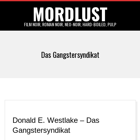
MORDLUST
Skip
to
content
FILM NOIR, ROMAN NOIR, NEO-NOIR, HARD-BOILED, PULP
Primary
Navigation
Das Gangstersyndikat
Menu
Donald E. Westlake – Das
Gangstersyndikat