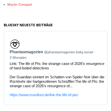
Martin Compart
BLUESKY NEUESTE BEITRÄGE
Beitrag
von
Phantasmagorien
Phantasmagorien
@phantasmagorien.bsky.social
auf
Bluesky
3 Monaten
ansehen
Link: The life of PIs: the strange case of 2026’s resurgence
of hard-boiled detectives
Der Guardian sinniert im Schatten von Spider Noir über die
Rückkehr der hartgesottenen Schnüffler:The life of PIs: the
strange case of 2026’s resurgence of...
https://www.mordlust.de/link-the-life-of-pis/