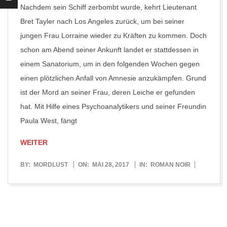
Nachdem sein Schiff zerbombt wurde, kehrt Lieutenant
Bret Tayler nach Los Angeles zurück, um bei seiner
jungen Frau Lorraine wieder zu Kräften zu kommen. Doch
schon am Abend seiner Ankunft landet er stattdessen in
einem Sanatorium, um in den folgenden Wochen gegen
einen plötzlichen Anfall von Amnesie anzukämpfen. Grund
ist der Mord an seiner Frau, deren Leiche er gefunden
hat. Mit Hilfe eines Psychoanalytikers und seiner Freundin
Paula West, fängt
WEITER
2017-
BY:
MORDLUST
ON:
MAI 28, 2017
IN:
ROMAN NOIR
05-
28