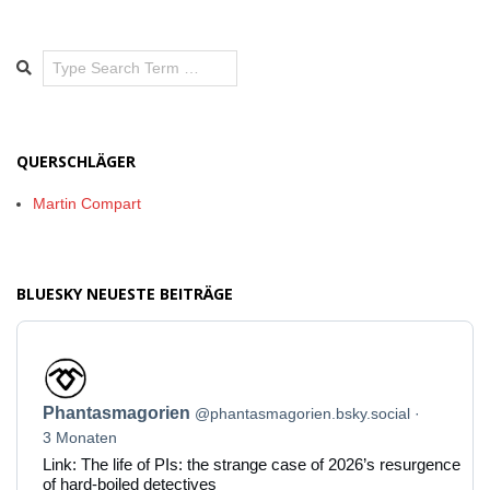
Search
QUERSCHLÄGER
Martin Compart
BLUESKY NEUESTE BEITRÄGE
Beitrag
von
Phantasmagorien
Phantasmagorien
@phantasmagorien.bsky.social
auf
Bluesky
3 Monaten
ansehen
Link: The life of PIs: the strange case of 2026’s resurgence
of hard-boiled detectives