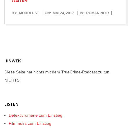
WEITER
2017-
BY:
MORDLUST
ON:
MAI 24, 2017
IN:
ROMAN NOIR
05-
24
HINWEIS
Diese Seite hat nichts mit dem TrueCrime-Podcast zu tun.
NICHTS!
LISTEN
Detektivromane zum Einstieg
Film noirs zum Einstieg