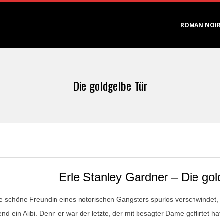
Primary
ROMAN NOI
Navigation
Menu
Die goldgelbe Tür
Erle Stanley Gardner – Die gol
ie schöne Freundin eines notorischen Gangsters spurlos verschwindet, 
end ein Alibi. Denn er war der letzte, der mit besagter Dame geflirtet 