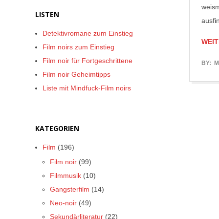
weism
LISTEN
ausfi
Detektivromane zum Einstieg
WEIT
Film noirs zum Einstieg
Film noir für Fortgeschrittene
2017-
BY:
M
Film noir Geheimtipps
05-
Liste mit Mindfuck-Film noirs
25
KATEGORIEN
Film
(196)
Film noir
(99)
Filmmusik
(10)
Gangsterfilm
(14)
Neo-noir
(49)
Sekundärliteratur
(22)