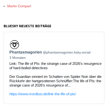
Martin Compart
BLUESKY NEUESTE BEITRÄGE
Beitrag
von
Phantasmagorien
Phantasmagorien
@phantasmagorien.bsky.social
auf
Bluesky
3 Monaten
ansehen
Link: The life of PIs: the strange case of 2026’s resurgence
of hard-boiled detectives
Der Guardian sinniert im Schatten von Spider Noir über die
Rückkehr der hartgesottenen Schnüffler:The life of PIs: the
strange case of 2026’s resurgence of...
https://www.mordlust.de/link-the-life-of-pis/