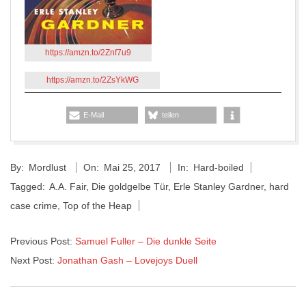
https://amzn.to/2Znf7u9
https://amzn.to/2ZsYkWG
E-Mail
teilen
2017-
By:
Mordlust
On:
Mai 25, 2017
In:
Hard-boiled
05-
Tagged:
A.A. Fair
,
Die goldgelbe Tür
,
Erle Stanley Gardner
,
hard
25
case crime
,
Top of the Heap
Previous Post:
Samuel Fuller – Die dunkle Seite
Next Post:
Jonathan Gash – Lovejoys Duell