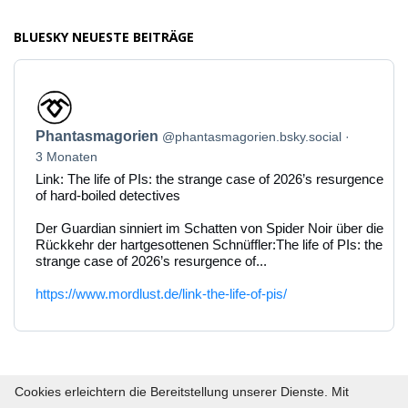
BLUESKY NEUESTE BEITRÄGE
Beitrag
von
Phantasmagorien
Phantasmagorien
@phantasmagorien.bsky.social
auf
Bluesky
3 Monaten
ansehen
Link: The life of PIs: the strange case of 2026’s resurgence
of hard-boiled detectives
Der Guardian sinniert im Schatten von Spider Noir über die
Rückkehr der hartgesottenen Schnüffler:The life of PIs: the
strange case of 2026’s resurgence of...
https://www.mordlust.de/link-the-life-of-pis/
Cookies erleichtern die Bereitstellung unserer Dienste. Mit