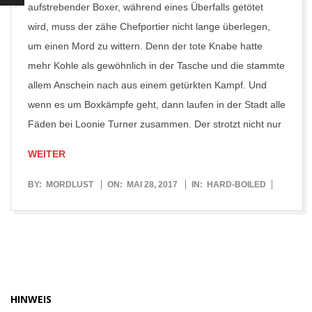
aufstrebender Boxer, während eines Überfalls getötet
wird, muss der zähe Chefportier nicht lange überlegen,
um einen Mord zu wittern. Denn der tote Knabe hatte
mehr Kohle als gewöhnlich in der Tasche und die stammte
allem Anschein nach aus einem getürkten Kampf. Und
wenn es um Boxkämpfe geht, dann laufen in der Stadt alle
Fäden bei Loonie Turner zusammen. Der strotzt nicht nur
WEITER
2017-
BY:
MORDLUST
ON:
MAI 28, 2017
IN:
HARD-BOILED
05-
28
HINWEIS