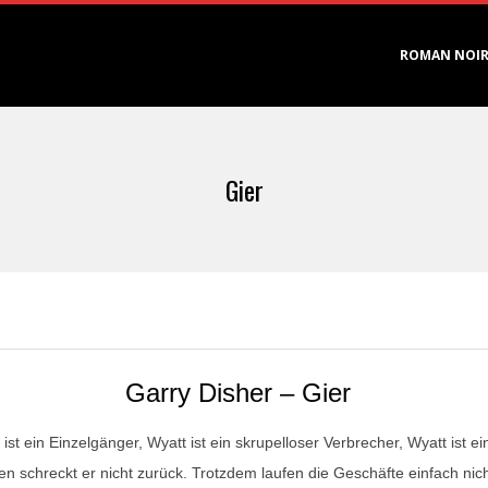
Primary
ROMAN NOI
Navigation
Menu
Gier
Garry Disher – Gier
 ist ein Einzelgänger, Wyatt ist ein skrupelloser Verbrecher, Wyatt ist ei
en schreckt er nicht zurück. Trotzdem laufen die Geschäfte einfach ni