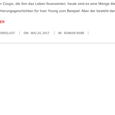
r Coups, die ihm das Leben finanzierten, heute sind es eine Menge klei
cherungsgeschichten für Ivan Young zum Beispiel. Aber der besteht dar
ER
ORDLUST
ON:
MAI 24, 2017
IN:
ROMAN NOIR