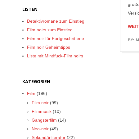
große
LISTEN
Versi
Detektivromane zum Einstieg
WEIT
Film noirs zum Einstieg
Film noir für Fortgeschrittene
2017-
BY:
M
Film noir Geheimtipps
05-
Liste mit Mindfuck-Film noirs
24
KATEGORIEN
Film
(196)
Film noir
(99)
Filmmusik
(10)
Gangsterfilm
(14)
Neo-noir
(49)
Sekundärliteratur
(22)