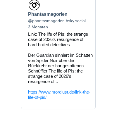
Beitrag
von
Phantasmagorien
Phantasmagorien
auf
Bluesky
@phantasmagorien.bsky.social
ansehen
3 Monaten
Link: The life of PIs: the strange
case of 2026’s resurgence of
hard-boiled detectives
Der Guardian sinniert im Schatten
von Spider Noir über die
Rückkehr der hartgesottenen
Schnüffler:The life of PIs: the
strange case of 2026’s
resurgence of...
https://www.mordlust.de/link-the-
life-of-pis/