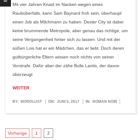
Mit vier Jahren Knast im Nacken wegen eines
Raubüberfalls, kann Sam Baynard froh sein, überhaupt
einen Job als Milchmann zu haben. Dexter City ist dabei
keine brummende Metropole, aber genau das richtige, um
seine Vergangenheit hinter sich zu lassen. Und mit der
süßen Lois hat er ein Mädchen, das er liebt. Doch deren
gutbürgerliche Eltern wissen noch nichts von seiner
Vorstrafe. Dafür aber der zähe Bulle Lantis, der davon
überzeugt
WEITER
2017-
BY:
MORDLUST
ON:
JUNI 5, 2017
IN:
ROMAN NOIR
06-
05
Seitennummerierung
Vorherige
1
2