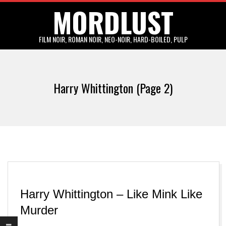
MORDLUST
Skip
to
content
FILM NOIR, ROMAN NOIR, NEO-NOIR, HARD-BOILED, PULP
Primary
Navigation
Harry Whittington
(Page 2)
Menu
Harry Whittington – Like Mink Like
Murder