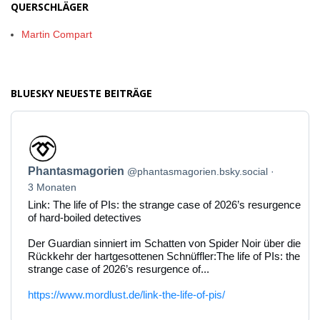
QUERSCHLÄGER
Martin Compart
BLUESKY NEUESTE BEITRÄGE
Beitrag
von
Phantasmagorien
Phantasmagorien
@phantasmagorien.bsky.social
auf
Bluesky
3 Monaten
ansehen
Link: The life of PIs: the strange case of 2026’s resurgence
of hard-boiled detectives
Der Guardian sinniert im Schatten von Spider Noir über die
Rückkehr der hartgesottenen Schnüffler:The life of PIs: the
strange case of 2026’s resurgence of...
https://www.mordlust.de/link-the-life-of-pis/