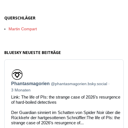
QUERSCHLÄGER
Martin Compart
BLUESKY NEUESTE BEITRÄGE
Beitrag
von
Phantasmagorien
Phantasmagorien
@phantasmagorien.bsky.social
auf
Bluesky
3 Monaten
ansehen
Link: The life of PIs: the strange case of 2026’s resurgence
of hard-boiled detectives
Der Guardian sinniert im Schatten von Spider Noir über die
Rückkehr der hartgesottenen Schnüffler:The life of PIs: the
strange case of 2026’s resurgence of...