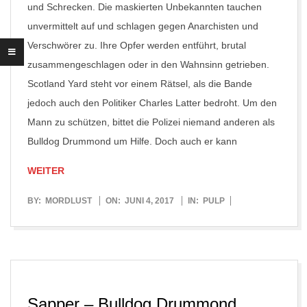
und Schrecken. Die maskierten Unbekannten tauchen
unvermittelt auf und schlagen gegen Anarchisten und
Verschwörer zu. Ihre Opfer werden entführt, brutal
zusammengeschlagen oder in den Wahnsinn getrieben.
Scotland Yard steht vor einem Rätsel, als die Bande
jedoch auch den Politiker Charles Latter bedroht. Um den
Mann zu schützen, bittet die Polizei niemand anderen als
Bulldog Drummond um Hilfe. Doch auch er kann
WEITER
2017-
BY:
MORDLUST
ON:
JUNI 4, 2017
IN:
PULP
06-
04
Sapper – Bulldog Drummond