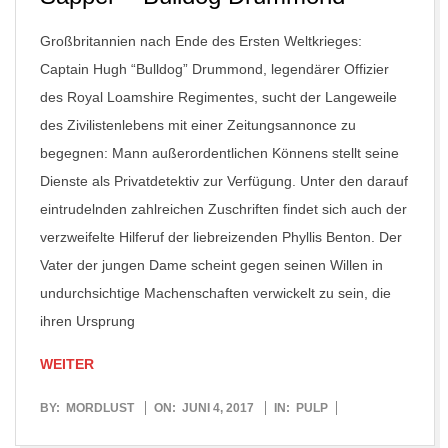
Großbritannien nach Ende des Ersten Weltkrieges:
Captain Hugh “Bulldog” Drummond, legendärer Offizier
des Royal Loamshire Regimentes, sucht der Langeweile
des Zivilistenlebens mit einer Zeitungsannonce zu
begegnen: Mann außerordentlichen Könnens stellt seine
Dienste als Privatdetektiv zur Verfügung. Unter den darauf
eintrudelnden zahlreichen Zuschriften findet sich auch der
verzweifelte Hilferuf der liebreizenden Phyllis Benton. Der
Vater der jungen Dame scheint gegen seinen Willen in
undurchsichtige Machenschaften verwickelt zu sein, die
ihren Ursprung
WEITER
2017-
BY:
MORDLUST
ON:
JUNI 4, 2017
IN:
PULP
06-