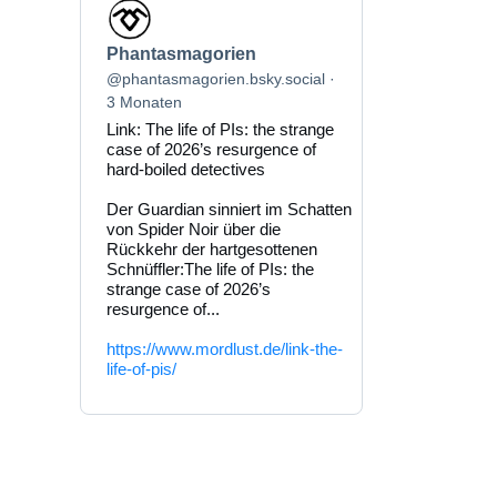
Beitrag
von
Phantasmagorien
Phantasmagorien
auf
Bluesky
@phantasmagorien.bsky.social
ansehen
3 Monaten
Link: The life of PIs: the strange
case of 2026’s resurgence of
hard-boiled detectives
Der Guardian sinniert im Schatten
von Spider Noir über die
Rückkehr der hartgesottenen
Schnüffler:The life of PIs: the
strange case of 2026’s
resurgence of...
https://www.mordlust.de/link-the-
life-of-pis/