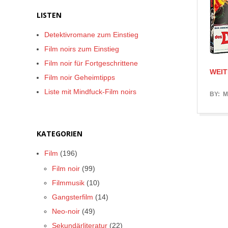
LISTEN
Detektivromane zum Einstieg
Film noirs zum Einstieg
Film noir für Fortgeschrittene
WEIT
Film noir Geheimtipps
Liste mit Mindfuck-Film noirs
2017-
BY:
M
05-
15
KATEGORIEN
Film
(196)
Film noir
(99)
Filmmusik
(10)
Gangsterfilm
(14)
Neo-noir
(49)
Sekundärliteratur
(22)