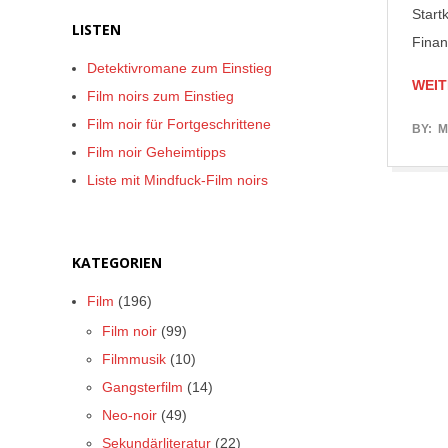
Start
LISTEN
Finan
Detektivromane zum Einstieg
WEIT
Film noirs zum Einstieg
Film noir für Fortgeschrittene
2017-
BY:
M
Film noir Geheimtipps
04-
Liste mit Mindfuck-Film noirs
06
KATEGORIEN
Film
(196)
Film noir
(99)
Filmmusik
(10)
Gangsterfilm
(14)
Neo-noir
(49)
Sekundärliteratur
(22)