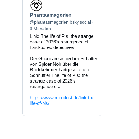
Beitrag
von
Phantasmagorien
Phantasmagorien
auf
Bluesky
@phantasmagorien.bsky.social
ansehen
3 Monaten
Link: The life of PIs: the strange
case of 2026’s resurgence of
hard-boiled detectives
Der Guardian sinniert im Schatten
von Spider Noir über die
Rückkehr der hartgesottenen
Schnüffler:The life of PIs: the
strange case of 2026’s
resurgence of...
https://www.mordlust.de/link-the-
life-of-pis/