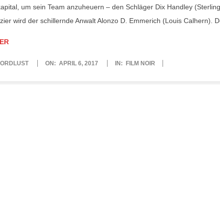
kapital, um sein Team anzuheuern – den Schläger Dix Handley (Sterlin
zier wird der schillernde Anwalt Alonzo D. Emmerich (Louis Calhern). 
ER
ORDLUST
ON:
APRIL 6, 2017
IN:
FILM NOIR