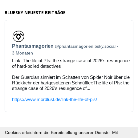
BLUESKY NEUESTE BEITRÄGE
Beitrag
von
Phantasmagorien
Phantasmagorien
@phantasmagorien.bsky.social
auf
Bluesky
3 Monaten
ansehen
Link: The life of PIs: the strange case of 2026’s resurgence
of hard-boiled detectives
Der Guardian sinniert im Schatten von Spider Noir über die
Rückkehr der hartgesottenen Schnüffler:The life of PIs: the
strange case of 2026’s resurgence of...
https://www.mordlust.de/link-the-life-of-pis/
Cookies erleichtern die Bereitstellung unserer Dienste. Mit