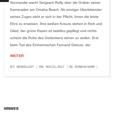
Normandie wacht Sergeant Reilly über die Gräber seiner
Kameraden am Omaha Beach. Als einziger Überlebender
seines Zuges sieht er sich in der Pflicht, ihnen die letzte
Ehre zu erweisen. Ihre weißen Kreuze stehen in Reih und
Glied, der grüne Rasen ist tadellos gepflegt und nichts
scheint die Ruhe des Gedenkens stören zu wollen. Erst
beim Tod des Einheimischen Fernand Delouis, der
WEITER
2017-
BY:
MORDLUST
ON:
MAI 21, 2017
IN:
ROMAN NOIR
05-
21
HINWEIS