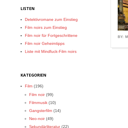
LISTEN
Detektivromane zum Einstieg
Film noirs zum Einstieg
Film noir für Fortgeschrittene
2017-
BY:
M
Film noir Geheimtipps
06-
Liste mit Mindfuck-Film noirs
04
KATEGORIEN
Film
(196)
Film noir
(99)
Filmmusik
(10)
Gangsterfilm
(14)
Neo-noir
(49)
Sekundärliteratur
(22)