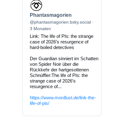
Beitrag
von
Phantasmagorien
Phantasmagorien
auf
Bluesky
@phantasmagorien.bsky.social
ansehen
3 Monaten
Link: The life of PIs: the strange
case of 2026’s resurgence of
hard-boiled detectives
Der Guardian sinniert im Schatten
von Spider Noir über die
Rückkehr der hartgesottenen
Schnüffler:The life of PIs: the
strange case of 2026’s
resurgence of...
https://www.mordlust.de/link-the-
life-of-pis/