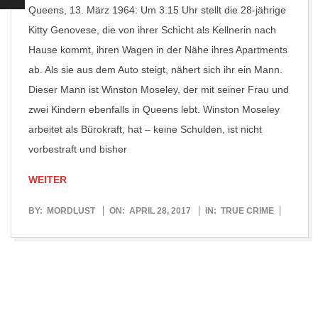
Queens, 13. März 1964: Um 3.15 Uhr stellt die 28-jährige
Kitty Genovese, die von ihrer Schicht als Kellnerin nach
Hause kommt, ihren Wagen in der Nähe ihres Apartments
ab. Als sie aus dem Auto steigt, nähert sich ihr ein Mann.
Dieser Mann ist Winston Moseley, der mit seiner Frau und
zwei Kindern ebenfalls in Queens lebt. Winston Moseley
arbeitet als Bürokraft, hat – keine Schulden, ist nicht
vorbestraft und bisher
WEITER
2017-
BY:
MORDLUST
ON:
APRIL 28, 2017
IN:
TRUE CRIME
04-
28