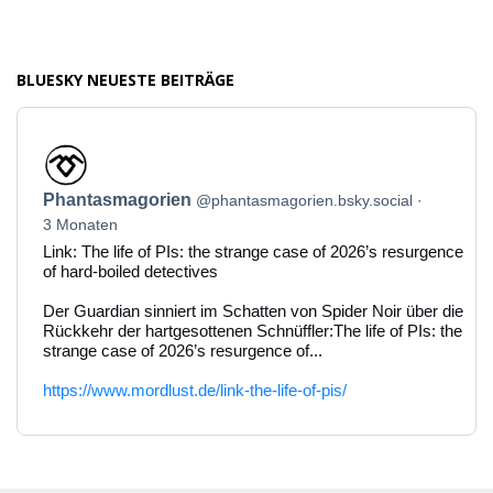
BLUESKY NEUESTE BEITRÄGE
Beitrag
von
Phantasmagorien
Phantasmagorien
@phantasmagorien.bsky.social
auf
Bluesky
3 Monaten
ansehen
Link: The life of PIs: the strange case of 2026’s resurgence
of hard-boiled detectives
Der Guardian sinniert im Schatten von Spider Noir über die
Rückkehr der hartgesottenen Schnüffler:The life of PIs: the
strange case of 2026’s resurgence of...
https://www.mordlust.de/link-the-life-of-pis/