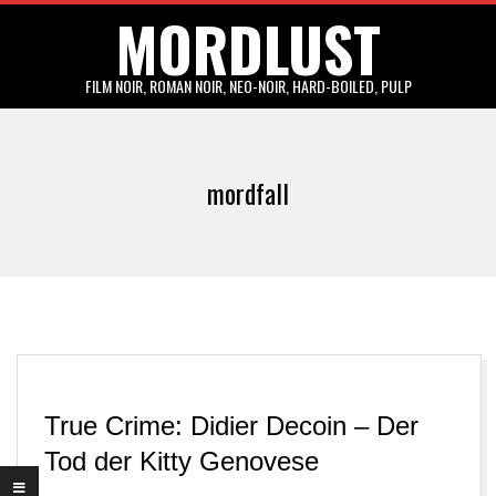
MORDLUST
Skip
to
content
FILM NOIR, ROMAN NOIR, NEO-NOIR, HARD-BOILED, PULP
Primary
Navigation
mordfall
Menu
True Crime: Didier Decoin – Der
Tod der Kitty Genovese