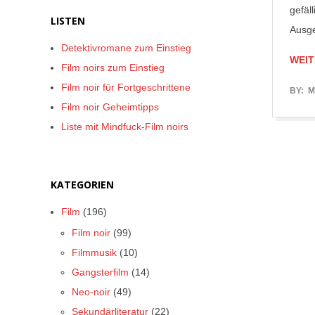
gefäl
LISTEN
Ausge
Detektivromane zum Einstieg
WEIT
Film noirs zum Einstieg
Film noir für Fortgeschrittene
2017-
BY:
M
Film noir Geheimtipps
06-
Liste mit Mindfuck-Film noirs
05
KATEGORIEN
Film
(196)
Film noir
(99)
Filmmusik
(10)
Gangsterfilm
(14)
Neo-noir
(49)
Sekundärliteratur
(22)