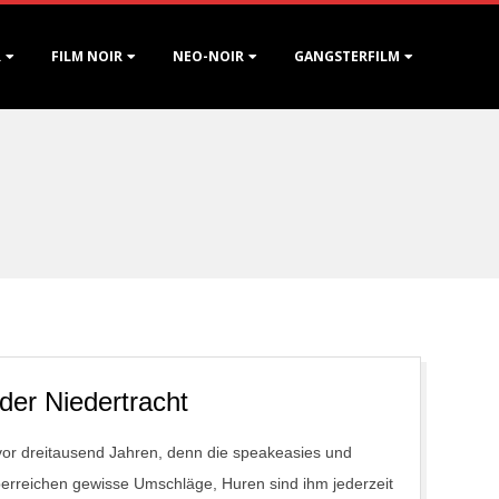
R
FILM NOIR
NEO-NOIR
GANGSTERFILM
der Niedertracht
 vor dreitausend Jahren, denn die speakeasies und
berreichen gewisse Umschläge, Huren sind ihm jederzeit