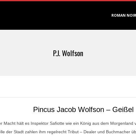
Primary
ROMAN NOI
Navigation
Menu
P.J. Wolfson
Pincus Jacob Wolfson – Geißel 
er Macht hält es Inspektor Safiotte wie ein König aus dem Morgenland
lle der Stadt zahlen ihm regelrecht Tribut – Dealer und Buchmacher ü