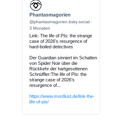
Beitrag
von
Phantasmagorien
Phantasmagorien
auf
Bluesky
@phantasmagorien.bsky.social
ansehen
3 Monaten
Link: The life of PIs: the strange
case of 2026’s resurgence of
hard-boiled detectives
Der Guardian sinniert im Schatten
von Spider Noir über die
Rückkehr der hartgesottenen
Schnüffler:The life of PIs: the
strange case of 2026’s
resurgence of...
https://www.mordlust.de/link-the-
life-of-pis/