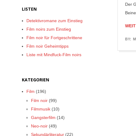
Der G
LISTEN
Beine
Detektivromane zum Einstieg
WEIT
Film noirs zum Einstieg
Film noir für Fortgeschrittene
2017-
BY:
M
Film noir Geheimtipps
06-
Liste mit Mindfuck-Film noirs
05
KATEGORIEN
Film
(196)
Film noir
(99)
Filmmusik
(10)
Gangsterfilm
(14)
Neo-noir
(49)
Sekundärliteratur
(22)