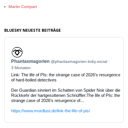
Martin Compart
BLUESKY NEUESTE BEITRÄGE
Beitrag
von
Phantasmagorien
Phantasmagorien
@phantasmagorien.bsky.social
auf
Bluesky
3 Monaten
ansehen
Link: The life of PIs: the strange case of 2026’s resurgence
of hard-boiled detectives
Der Guardian sinniert im Schatten von Spider Noir über die
Rückkehr der hartgesottenen Schnüffler:The life of PIs: the
strange case of 2026’s resurgence of...
https://www.mordlust.de/link-the-life-of-pis/