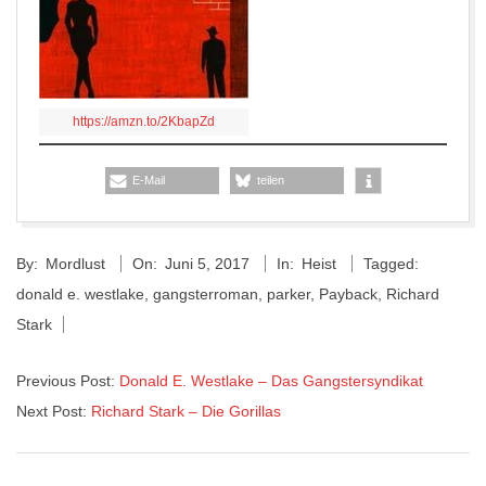
https://amzn.to/2KbapZd
E-Mail
teilen
2017-
By:
Mordlust
On:
Juni 5, 2017
In:
Heist
Tagged:
06-
donald e. westlake
,
gangsterroman
,
parker
,
Payback
,
Richard
05
Stark
Previous Post:
Donald E. Westlake – Das Gangstersyndikat
Next Post:
Richard Stark – Die Gorillas