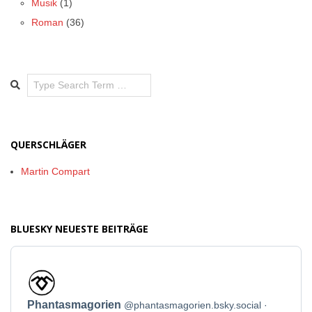
Musik
(1)
Roman
(36)
Search
QUERSCHLÄGER
Martin Compart
BLUESKY NEUESTE BEITRÄGE
Beitrag
von
Phantasmagorien
Phantasmagorien
@phantasmagorien.bsky.social
auf