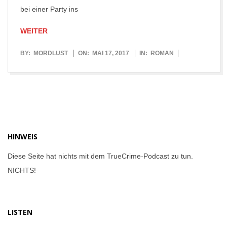
bei einer Party ins
WEITER
2017-
BY:
MORDLUST
ON:
MAI 17, 2017
IN:
ROMAN
05-
17
HINWEIS
Diese Seite hat nichts mit dem TrueCrime-Podcast zu tun.
NICHTS!
LISTEN