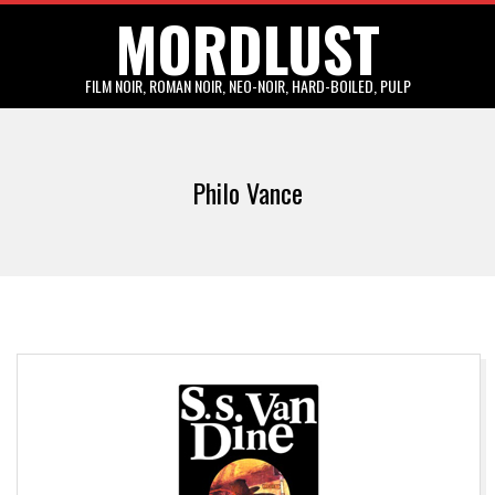
MORDLUST
Skip
to
content
FILM NOIR, ROMAN NOIR, NEO-NOIR, HARD-BOILED, PULP
Primary
Navigation
Philo Vance
Menu