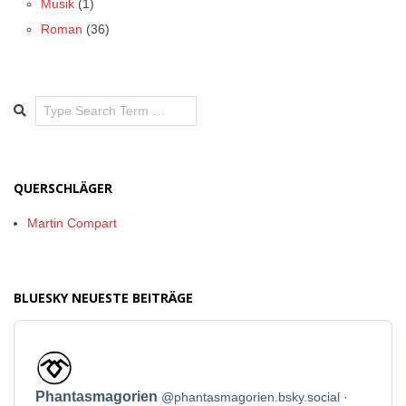
Musik
(1)
Roman
(36)
Search
QUERSCHLÄGER
Martin Compart
BLUESKY NEUESTE BEITRÄGE
Beitrag
von
Phantasmagorien
Phantasmagorien
@phantasmagorien.bsky.social
auf