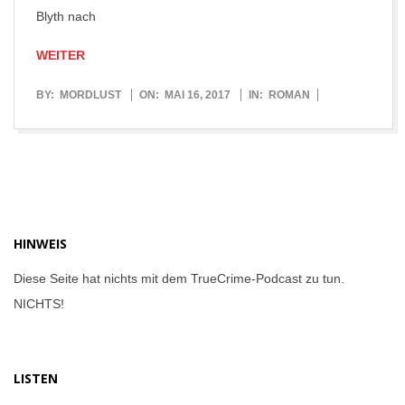
Blyth nach
WEITER
2017-
BY:
MORDLUST
ON:
MAI 16, 2017
IN:
ROMAN
05-
16
HINWEIS
Diese Seite hat nichts mit dem TrueCrime-Podcast zu tun.
NICHTS!
LISTEN