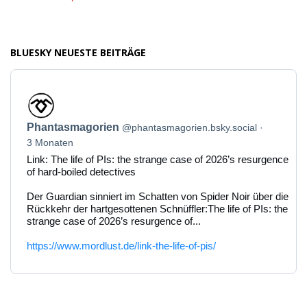
BLUESKY NEUESTE BEITRÄGE
Beitrag
von
Phantasmagorien
Phantasmagorien
@phantasmagorien.bsky.social
auf
Bluesky
3 Monaten
ansehen
Link: The life of PIs: the strange case of 2026’s resurgence
of hard-boiled detectives
Der Guardian sinniert im Schatten von Spider Noir über die
Rückkehr der hartgesottenen Schnüffler:The life of PIs: the
strange case of 2026’s resurgence of...
https://www.mordlust.de/link-the-life-of-pis/