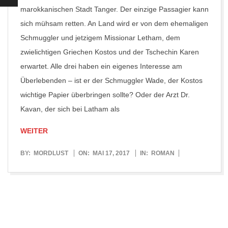
marokkanischen Stadt Tanger. Der einzige Passagier kann
sich mühsam retten. An Land wird er von dem ehemaligen
Schmuggler und jetzigem Missionar Letham, dem
zwielichtigen Griechen Kostos und der Tschechin Karen
erwartet. Alle drei haben ein eigenes Interesse am
Überlebenden – ist er der Schmuggler Wade, der Kostos
wichtige Papier überbringen sollte? Oder der Arzt Dr.
Kavan, der sich bei Latham als
WEITER
2017-
BY:
MORDLUST
ON:
MAI 17, 2017
IN:
ROMAN
05-
17