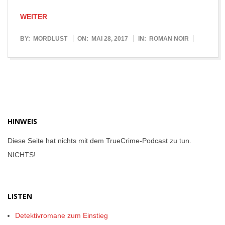
WEITER
2017-
BY:
MORDLUST
ON:
MAI 28, 2017
IN:
ROMAN NOIR
05-
28
HINWEIS
Diese Seite hat nichts mit dem TrueCrime-Podcast zu tun.
NICHTS!
LISTEN
Detektivromane zum Einstieg