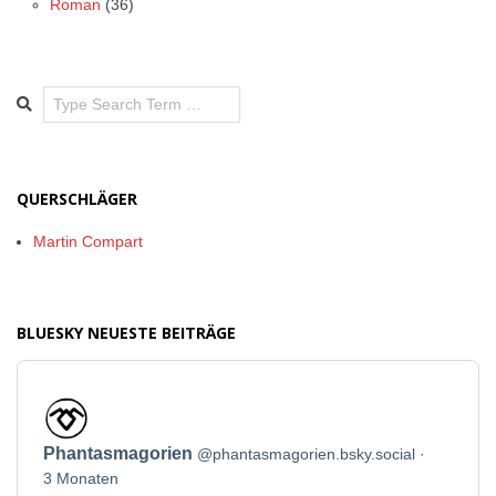
Roman
(36)
Search
QUERSCHLÄGER
Martin Compart
BLUESKY NEUESTE BEITRÄGE
Beitrag
von
Phantasmagorien
Phantasmagorien
@phantasmagorien.bsky.social
auf
Bluesky
3 Monaten