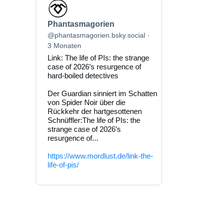
Beitrag
von
Phantasmagorien
Phantasmagorien
auf
Bluesky
@phantasmagorien.bsky.social
ansehen
3 Monaten
Link: The life of PIs: the strange
case of 2026’s resurgence of
hard-boiled detectives
Der Guardian sinniert im Schatten
von Spider Noir über die
Rückkehr der hartgesottenen
Schnüffler:The life of PIs: the
strange case of 2026’s
resurgence of...
https://www.mordlust.de/link-the-
life-of-pis/