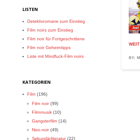
LISTEN
Detektivromane zum Einstieg
Film noirs zum Einstieg
Film noir für Fortgeschrittene
WEIT
Film noir Geheimtipps
Liste mit Mindfuck-Film noirs
2017-
BY:
M
05-
17
KATEGORIEN
Film
(196)
Film noir
(99)
Filmmusik
(10)
Gangsterfilm
(14)
Neo-noir
(49)
Sekundärliteratur
(22)