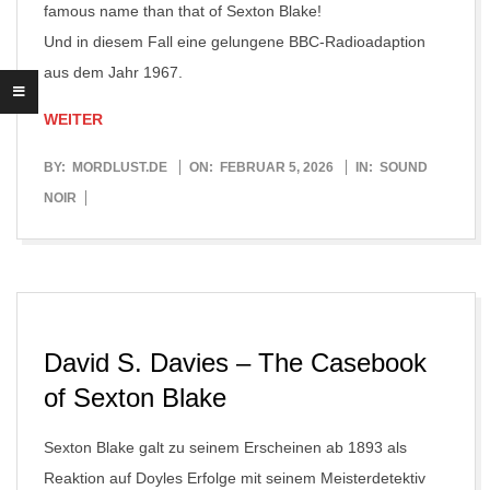
famous name than that of Sexton Blake!
Und in diesem Fall eine gelungene BBC-Radioadaption
aus dem Jahr 1967.
WEITER
2026-
BY:
MORDLUST.DE
ON:
FEBRUAR 5, 2026
IN:
SOUND
02-
NOIR
05
David S. Davies – The Casebook
of Sexton Blake
Sexton Blake galt zu seinem Erscheinen ab 1893 als
Reaktion auf Doyles Erfolge mit seinem Meisterdetektiv