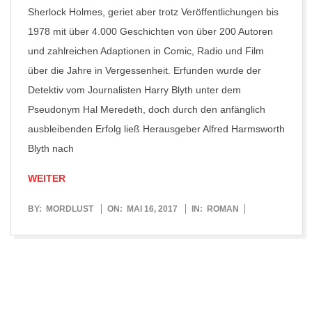
Sherlock Holmes, geriet aber trotz Veröffentlichungen bis
1978 mit über 4.000 Geschichten von über 200 Autoren
und zahlreichen Adaptionen in Comic, Radio und Film
über die Jahre in Vergessenheit. Erfunden wurde der
Detektiv vom Journalisten Harry Blyth unter dem
Pseudonym Hal Meredeth, doch durch den anfänglich
ausbleibenden Erfolg ließ Herausgeber Alfred Harmsworth
Blyth nach
WEITER
2017-
BY:
MORDLUST
ON:
MAI 16, 2017
IN:
ROMAN
05-
16