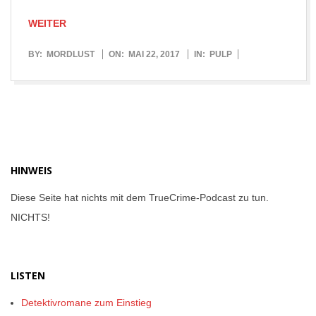
WEITER
2017-
BY:
MORDLUST
ON:
MAI 22, 2017
IN:
PULP
05-
22
HINWEIS
Diese Seite hat nichts mit dem TrueCrime-Podcast zu tun.
NICHTS!
LISTEN
Detektivromane zum Einstieg