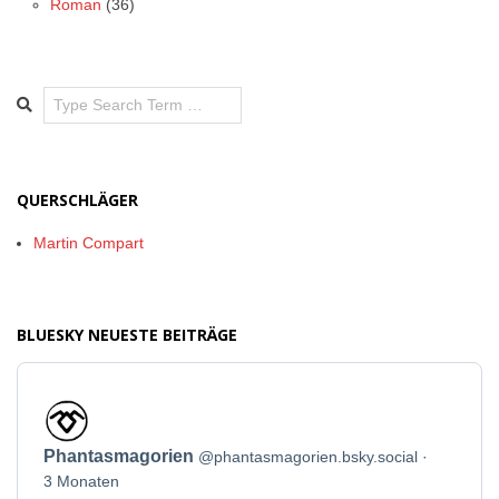
Roman
(36)
Search
QUERSCHLÄGER
Martin Compart
BLUESKY NEUESTE BEITRÄGE
Beitrag
von
Phantasmagorien
Phantasmagorien
@phantasmagorien.bsky.social
auf
Bluesky
3 Monaten