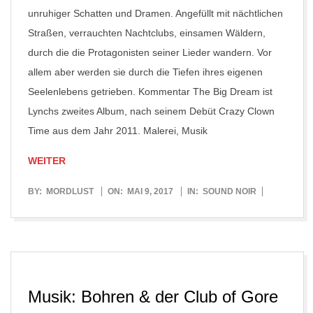
unruhiger Schatten und Dramen. Angefüllt mit nächtlichen
Straßen, verrauchten Nachtclubs, einsamen Wäldern,
durch die die Protagonisten seiner Lieder wandern. Vor
allem aber werden sie durch die Tiefen ihres eigenen
Seelenlebens getrieben. Kommentar The Big Dream ist
Lynchs zweites Album, nach seinem Debüt Crazy Clown
Time aus dem Jahr 2011. Malerei, Musik
WEITER
2017-
BY:
MORDLUST
ON:
MAI 9, 2017
IN:
SOUND NOIR
05-
09
Musik: Bohren & der Club of Gore