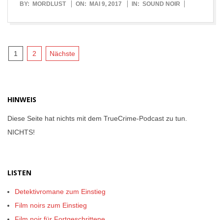
2017-
BY:
MORDLUST
ON:
MAI 9, 2017
IN:
SOUND NOIR
05-
09
Seitennummerierung
1
2
Nächste
der
Beiträge
HINWEIS
Diese Seite hat nichts mit dem TrueCrime-Podcast zu tun.
NICHTS!
LISTEN
Detektivromane zum Einstieg
Film noirs zum Einstieg
Film noir für Fortgeschrittene