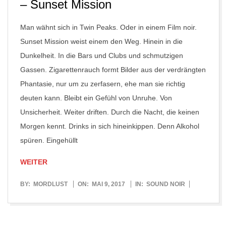
– Sunset Mission
Man wähnt sich in Twin Peaks. Oder in einem Film noir.
Sunset Mission weist einem den Weg. Hinein in die
Dunkelheit. In die Bars und Clubs und schmutzigen
Gassen. Zigarettenrauch formt Bilder aus der verdrängten
Phantasie, nur um zu zerfasern, ehe man sie richtig
deuten kann. Bleibt ein Gefühl von Unruhe. Von
Unsicherheit. Weiter driften. Durch die Nacht, die keinen
Morgen kennt. Drinks in sich hineinkippen. Denn Alkohol
spüren. Eingehüllt
WEITER
2017-
BY:
MORDLUST
ON:
MAI 9, 2017
IN:
SOUND NOIR
05-
09