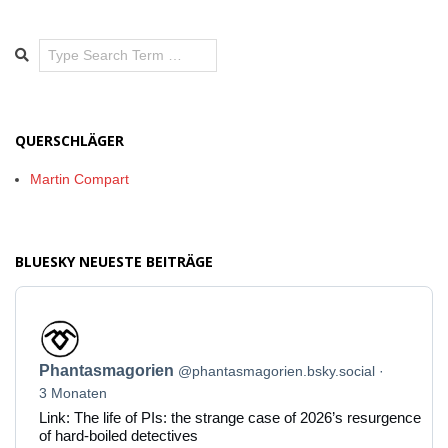
Search
QUERSCHLÄGER
Martin Compart
BLUESKY NEUESTE BEITRÄGE
Beitrag
von
Phantasmagorien
Phantasmagorien
@phantasmagorien.bsky.social
auf
Bluesky
3 Monaten
ansehen
Link: The life of PIs: the strange case of 2026’s resurgence
of hard-boiled detectives