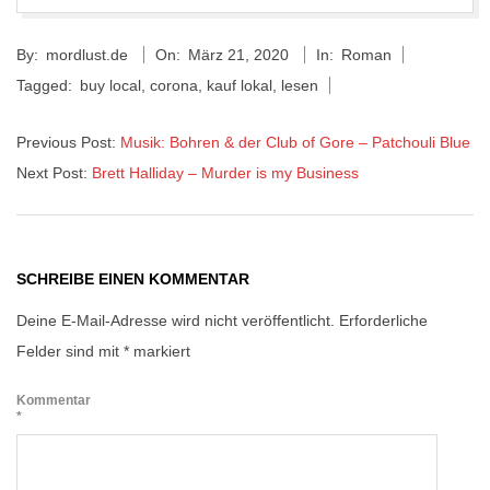
2020-
By:
mordlust.de
On:
März 21, 2020
In:
Roman
03-
Tagged:
buy local
,
corona
,
kauf lokal
,
lesen
21
Previous Post:
Musik: Bohren & der Club of Gore – Patchouli Blue
Next Post:
Brett Halliday – Murder is my Business
SCHREIBE EINEN KOMMENTAR
Deine E-Mail-Adresse wird nicht veröffentlicht.
Erforderliche
Felder sind mit
*
markiert
Kommentar
*