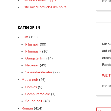
Film noir Geheimtipps
2017-
BY:
M
Liste mit Mindfuck-Film noirs
04-
06
KATEGORIEN
Film
(196)
Mit a
Film noir
(99)
auf e
Filmmusik
(10)
ersch
Gangsterfilm
(14)
Bande
Neo-noir
(49)
Sekundärliteratur
(22)
WEIT
Media noir
(46)
2017-
BY:
M
Comics
(5)
03-
Computerspiele
(1)
31
Sound noir
(40)
Roman
(414)