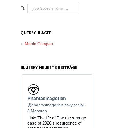
Search
QUERSCHLÄGER
Martin Compart
BLUESKY NEUESTE BEITRÄGE
Beitrag
von
Phantasmagorien
Phantasmagorien
auf
Bluesky
@phantasmagorien.bsky.social
ansehen
3 Monaten
Link: The life of PIs: the strange
case of 2026’s resurgence of