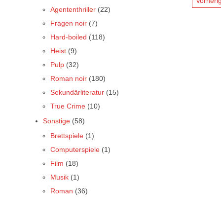
Seit
Vorheri
Agententhriller
(22)
der
Fragen noir
(7)
Beitr
Hard-boiled
(118)
Heist
(9)
Pulp
(32)
Roman noir
(180)
Sekundärliteratur
(15)
True Crime
(10)
Sonstige
(58)
Brettspiele
(1)
Computerspiele
(1)
Film
(18)
Musik
(1)
Roman
(36)