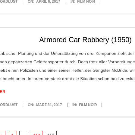
ORDLUST
ON:
APRIL 6, 2017
IN:
FILM NOIR
Armored Car Robbery (1950)
kribischer Planung und der Unterstützung von drei Kumpanen zieht der k
inen gepanzerten Geldtransporter durch. Doch trotz aller Vorbereitunge
ießt einen Polizisten und einer seiner Helfer, der Gangster McBride, wi
 taucht unter. In ihrem Versteck droht die Situation schon bald zu eskal
ER
ORDLUST
ON:
MÄRZ 31, 2017
IN:
FILM NOIR