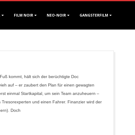
R
FILM NOIR
NEO-NOIR
GANGSTERFILM
 Fuß kommt, hält sich der berüchtigte Doc
vieh auf – er zaubert den Plan für einen gewagten
rst einmal Startkapital, um sein Team anzuheuern –
 Tresorexperten und einen Fahrer. Finanzier wird der
hern). Doch