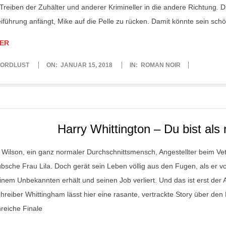
Treiben der Zuhälter und anderer Krimineller in die andere Richtung. Di
eiführung anfängt, Mike auf die Pelle zu rücken. Damit könnte sein sch
ER
ORDLUST
ON:
JANUAR 15, 2018
IN:
ROMAN NOIR
Harry Whittington – Du bist als
 Wilson, ein ganz normaler Durchschnittsmensch, Angestellter beim Vet
übsche Frau Lila. Doch gerät sein Leben völlig aus den Fugen, als er 
inem Unbekannten erhält und seinen Job verliert. Und das ist erst de
chreiber Whittingham lässt hier eine rasante, vertrackte Story über den
nreiche Finale