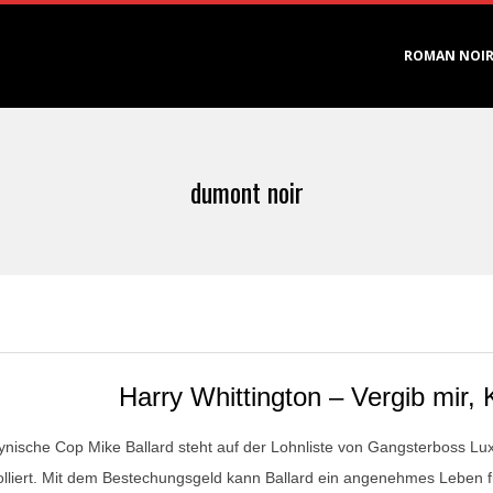
Primary
ROMAN NOI
Navigation
Menu
dumont noir
Harry Whittington – Vergib mir, K
ynische Cop Mike Ballard steht auf der Lohnliste von Gangsterboss Luxt
olliert. Mit dem Bestechungsgeld kann Ballard ein angenehmes Leben f