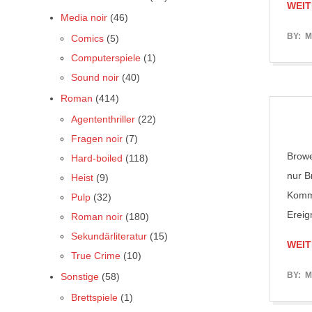
WEIT
Media noir
(46)
2017-
BY:
M
Comics
(5)
06-
Computerspiele
(1)
08
Sound noir
(40)
Roman
(414)
Agententhriller
(22)
Fragen noir
(7)
Browe
Hard-boiled
(118)
nur B
Heist
(9)
Komme
Pulp
(32)
Ereig
Roman noir
(180)
Sekundärliteratur
(15)
WEIT
True Crime
(10)
2017-
BY:
M
Sonstige
(58)
06-
Brettspiele
(1)