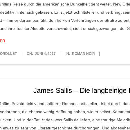
riffins Reise durch die amerikanische Dunkelheit geht weiter. New Orle
tdetektiv hinter sich gelassen. Er ist jetzt Schriftsteller und verbringt
ict – immer darum bemüht, den heiklen Verführungen der Straße zu ent
t und ihre Tochter Alouette verschwindet, sieht er sich gezwungen, der
ER
ORDLUST
ON:
JUNI 4, 2017
IN:
ROMAN NOIR
James Sallis – Die langbeinige 
riffin, Privatdetektiv und späterer Romanschriftsteller, driftet durch 
Verlorenen, die ebenso wenig Hoffnung haben, wie er selbst. Komment
ücken. Und in der Tat ist das, was Sallis da liefert, eine traurige Melodi
h etwas zu sehr von Literaturgeschichte durchdrungen. Und abgeseh