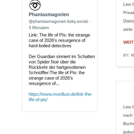
Beitrag
Lew G
von
Phantasmagorien
Priva
Phantasmagorien
auf
Distr
Bluesky
@phantasmagorien.bsky.social
ansehen
3 Monaten
stirb
Link: The life of PIs: the strange
case of 2026’s resurgence of
WEIT
hard-boiled detectives
2017-
BY:
M
Der Guardian sinniert im Schatten
von Spider Noir über die
06-
Rückkehr der hartgesottenen
04
Schnüffler:The life of PIs: the
strange case of 2026’s
resurgence of...
https://www.mordlust.de/link-the-
life-of-pis/
Lew G
nach 
Buchr
jedoc