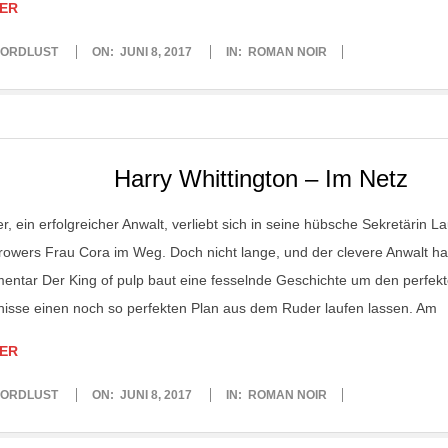
ER
ORDLUST
ON:
JUNI 8, 2017
IN:
ROMAN NOIR
Harry Whittington – Im Netz
r, ein erfolgreicher Anwalt, verliebt sich in seine hübsche Sekretärin 
rowers Frau Cora im Weg. Doch nicht lange, und der clevere Anwalt ha
ntar Der King of pulp baut eine fesselnde Geschichte um den perfe
nisse einen noch so perfekten Plan aus dem Ruder laufen lassen. Am
ER
ORDLUST
ON:
JUNI 8, 2017
IN:
ROMAN NOIR