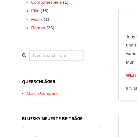
08
Computerspiele
(1)
Film
(18)
Musik
(1)
Roman
(36)
Tony 
und s
Search
wahre
Muni 
WEIT
QUERSCHLÄGER
2017-
BY:
M
Martin Compart
06-
05
BLUESKY NEUESTE BEITRÄGE