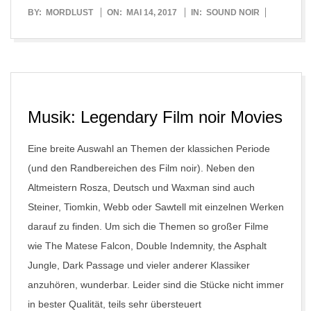
2017-
BY:
MORDLUST
ON:
MAI 14, 2017
IN:
SOUND NOIR
05-
14
Musik: Legendary Film noir Movies
Eine breite Auswahl an Themen der klassichen Periode
(und den Randbereichen des Film noir). Neben den
Altmeistern Rosza, Deutsch und Waxman sind auch
Steiner, Tiomkin, Webb oder Sawtell mit einzelnen Werken
darauf zu finden. Um sich die Themen so großer Filme
wie The Matese Falcon, Double Indemnity, the Asphalt
Jungle, Dark Passage und vieler anderer Klassiker
anzuhören, wunderbar. Leider sind die Stücke nicht immer
in bester Qualität, teils sehr übersteuert