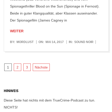
Spionagethriller Blood on the Sun (Spionage in Fernost).
Beide in guter Klangqualität, aber Klassen auseinander.
Der Spionagefilm (James Cagney in
WEITER
2017-
BY:
MORDLUST
ON:
MAI 14, 2017
IN:
SOUND NOIR
05-
14
Seitennummerierung
1
2
3
Nächste
der
Beiträge
HINWEIS
Diese Seite hat nichts mit dem TrueCrime-Podcast zu tun.
NICHTS!