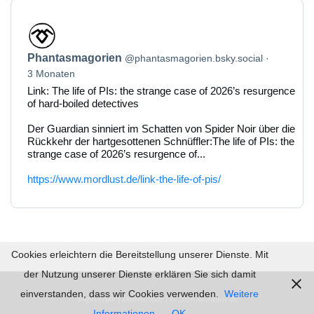
Beitrag
von
Phantasmagorien
Phantasmagorien
@phantasmagorien.bsky.social
auf
Bluesky
3 Monaten
ansehen
Link: The life of PIs: the strange case of 2026’s resurgence
of hard-boiled detectives
Der Guardian sinniert im Schatten von Spider Noir über die
Rückkehr der hartgesottenen Schnüffler:The life of PIs: the
strange case of 2026’s resurgence of...
https://www.mordlust.de/link-the-life-of-pis/
Cookies erleichtern die Bereitstellung unserer Dienste. Mit
der Nutzung unserer Dienste erklären Sie sich damit
einverstanden, dass wir Cookies verwenden.
Weitere
Impressum |
Datenschutz | © 2026
mordlust.de
Informationen
OK