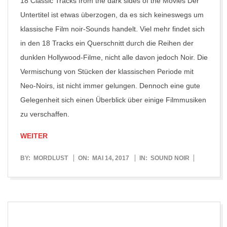
18 Classic Tracks from the dark sides of the Movies Der
Untertitel ist etwas überzogen, da es sich keineswegs um
klassische Film noir-Sounds handelt. Viel mehr findet sich
in den 18 Tracks ein Querschnitt durch die Reihen der
dunklen Hollywood-Filme, nicht alle davon jedoch Noir. Die
Vermischung von Stücken der klassischen Periode mit
Neo-Noirs, ist nicht immer gelungen. Dennoch eine gute
Gelegenheit sich einen Überblick über einige Filmmusiken
zu verschaffen.
WEITER
2017-
BY:
MORDLUST
ON:
MAI 14, 2017
IN:
SOUND NOIR
05-
14