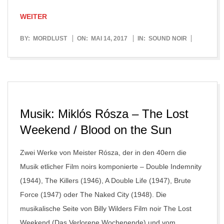
WEITER
2017-
BY:
MORDLUST
ON:
MAI 14, 2017
IN:
SOUND NOIR
05-
14
Musik: Miklós Rósza – The Lost
Weekend / Blood on the Sun
Zwei Werke von Meister Rósza, der in den 40ern die
Musik etlicher Film noirs komponierte – Double Indemnity
(1944), The Killers (1946), A Double Life (1947), Brute
Force (1947) oder The Naked City (1948). Die
musikalische Seite von Billy Wilders Film noir The Lost
Weekend (Das Verlorene Wochenende) und vom