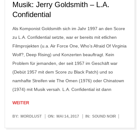
Musik: Jerry Goldsmith – L.A.
Confidential
Als Komponist Goldsmith sich im Jahr 1997 an den Score
zu L.A. Confidential setzte, war er bereits mit etlichen
Filmprojekten (u.a. Air Force One, Who’s Afraid Of Virginia
Wolf?, Deep Rising) und Konzerten beauftragt. Kein
Problem für jemanden, der seit 1957 im Geschäft war
(Debüt 1957 mit dem Score zu Black Patch) und so
namhafte Streifen wie The Omen (1976) oder Chinatown
(1974) mit Musik versah. L.A. Confidential ist dann
WEITER
2017-
BY:
MORDLUST
ON:
MAI 14, 2017
IN:
SOUND NOIR
05-
14