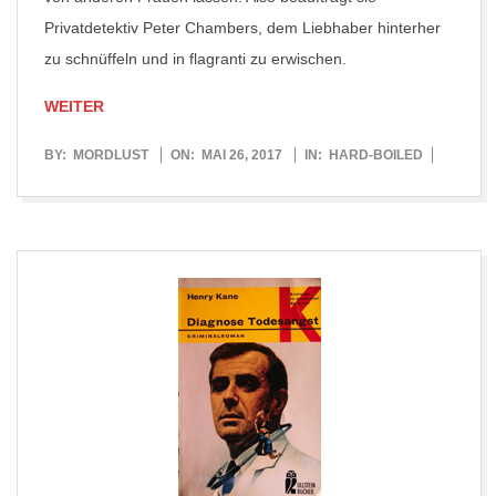
Privatdetektiv Peter Chambers, dem Liebhaber hinterher
zu schnüffeln und in flagranti zu erwischen.
WEITER
2017-
BY:
MORDLUST
ON:
MAI 26, 2017
IN:
HARD-BOILED
05-
26