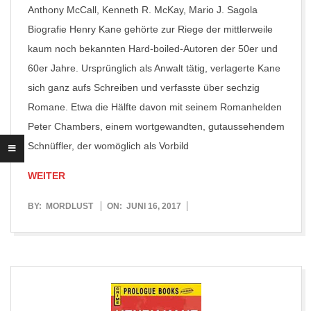
Anthony McCall, Kenneth R. McKay, Mario J. Sagola
Biografie Henry Kane gehörte zur Riege der mittlerweile
kaum noch bekannten Hard-boiled-Autoren der 50er und
60er Jahre. Ursprünglich als Anwalt tätig, verlagerte Kane
sich ganz aufs Schreiben und verfasste über sechzig
Romane. Etwa die Hälfte davon mit seinem Romanhelden
Peter Chambers, einem wortgewandten, gutaussehendem
Schnüffler, der womöglich als Vorbild
WEITER
2017-
BY:
MORDLUST
ON:
JUNI 16, 2017
06-
16