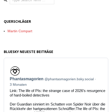
QUERSCHLÄGER
Martin Compart
BLUESKY NEUESTE BEITRÄGE
Beitrag
von
Phantasmagorien
Phantasmagorien
@phantasmagorien.bsky.social
auf
Bluesky
3 Monaten
ansehen
Link: The life of PIs: the strange case of 2026’s resurgence
of hard-boiled detectives
Der Guardian sinniert im Schatten von Spider Noir über die
Rückkehr der hartgesottenen Schnüffler:The life of PIs: the