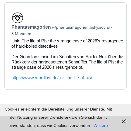
Beitrag
von
Phantasmagorien
Phantasmagorien
@phantasmagorien.bsky.social
auf
Bluesky
3 Monaten
ansehen
Link: The life of PIs: the strange case of 2026’s resurgence
of hard-boiled detectives
Der Guardian sinniert im Schatten von Spider Noir über die
Rückkehr der hartgesottenen Schnüffler:The life of PIs: the
strange case of 2026’s resurgence of...
https://www.mordlust.de/link-the-life-of-pis/
Cookies erleichtern die Bereitstellung unserer Dienste. Mit
der Nutzung unserer Dienste erklären Sie sich damit
einverstanden, dass wir Cookies verwenden.
Weitere
Impressum |
Datenschutz | © 2026
mordlust.de