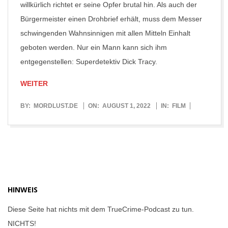
willkürlich richtet er seine Opfer brutal hin. Als auch der
Bürgermeister einen Drohbrief erhält, muss dem Messer
schwingenden Wahnsinnigen mit allen Mitteln Einhalt
geboten werden. Nur ein Mann kann sich ihm
entgegenstellen: Superdetektiv Dick Tracy.
WEITER
2022-
BY:
MORDLUST.DE
ON:
AUGUST 1, 2022
IN:
FILM
08-
01
HINWEIS
Diese Seite hat nichts mit dem TrueCrime-Podcast zu tun.
NICHTS!