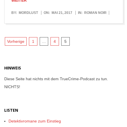
WEITER
2017-
BY:
MORDLUST
ON:
MAI 21, 2017
IN:
ROMAN NOIR
05-
21
Seitennummerierung
Vorherige
1
…
4
5
der
Beiträge
HINWEIS
Diese Seite hat nichts mit dem TrueCrime-Podcast zu tun.
NICHTS!
LISTEN
Detektivromane zum Einstieg