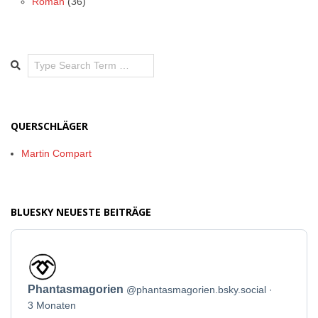
Roman
(36)
Search
QUERSCHLÄGER
Martin Compart
BLUESKY NEUESTE BEITRÄGE
Beitrag
von
Phantasmagorien
Phantasmagorien
@phantasmagorien.bsky.social
auf
Bluesky
3 Monaten
ansehen