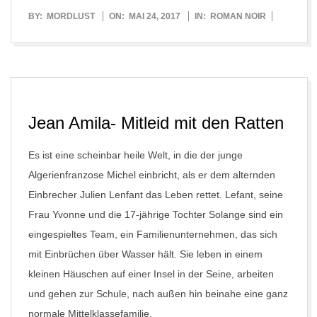
2017-
BY:
MORDLUST
ON:
MAI 24, 2017
IN:
ROMAN NOIR
05-
24
Jean Amila- Mitleid mit den Ratten
Es ist eine scheinbar heile Welt, in die der junge
Algerienfranzose Michel einbricht, als er dem alternden
Einbrecher Julien Lenfant das Leben rettet. Lefant, seine
Frau Yvonne und die 17-jährige Tochter Solange sind ein
eingespieltes Team, ein Familienunternehmen, das sich
mit Einbrüchen über Wasser hält. Sie leben in einem
kleinen Häuschen auf einer Insel in der Seine, arbeiten
und gehen zur Schule, nach außen hin beinahe eine ganz
normale Mittelklassefamilie.