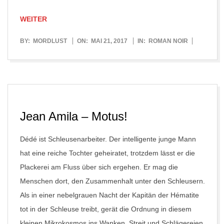
WEITER
2017-
BY:
MORDLUST
ON:
MAI 21, 2017
IN:
ROMAN NOIR
05-
21
Jean Amila – Motus!
Dédé ist Schleusenarbeiter. Der intelligente junge Mann
hat eine reiche Tochter geheiratet, trotzdem lässt er die
Plackerei am Fluss über sich ergehen. Er mag die
Menschen dort, den Zusammenhalt unter den Schleusern.
Als in einer nebelgrauen Nacht der Kapitän der Hématite
tot in der Schleuse treibt, gerät die Ordnung in diesem
kleinen Mikrokosmos ins Wanken. Streit und Schlägereien