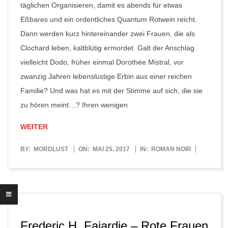
täglichen Organisieren, damit es abends für etwas
Eßbares und ein ordentliches Quantum Rotwein reicht.
Dann werden kurz hintereinander zwei Frauen, die als
Clochard leben, kaltblütig ermordet. Galt der Anschlag
vielleicht Dodo, früher einmal Dorothée Mistral, vor
zwanzig Jahren lebenslustige Erbin aus einer reichen
Familie? Und was hat es mit der Stimme auf sich, die sie
zu hören meint…? Ihren wenigen
WEITER
2017-
BY:
MORDLUST
ON:
MAI 25, 2017
IN:
ROMAN NOIR
05-
25
Frederic H. Fajardie – Rote Frauen