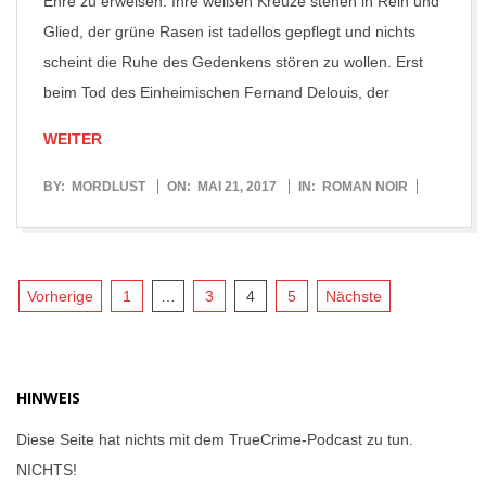
Ehre zu erweisen. Ihre weißen Kreuze stehen in Reih und
Glied, der grüne Rasen ist tadellos gepflegt und nichts
scheint die Ruhe des Gedenkens stören zu wollen. Erst
beim Tod des Einheimischen Fernand Delouis, der
WEITER
2017-
BY:
MORDLUST
ON:
MAI 21, 2017
IN:
ROMAN NOIR
05-
21
Seitennummerierung
Vorherige
1
…
3
4
5
Nächste
der
Beiträge
HINWEIS
Diese Seite hat nichts mit dem TrueCrime-Podcast zu tun.
NICHTS!