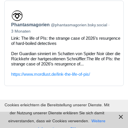
Beitrag
von
Phantasmagorien
Phantasmagorien
@phantasmagorien.bsky.social
auf
Bluesky
3 Monaten
ansehen
Link: The life of PIs: the strange case of 2026’s resurgence
of hard-boiled detectives
Der Guardian sinniert im Schatten von Spider Noir über die
Rückkehr der hartgesottenen Schnüffler:The life of PIs: the
strange case of 2026’s resurgence of...
https://www.mordlust.de/link-the-life-of-pis/
Cookies erleichtern die Bereitstellung unserer Dienste. Mit
der Nutzung unserer Dienste erklären Sie sich damit
einverstanden, dass wir Cookies verwenden.
Weitere
Impressum |
Datenschutz | © 2026
mordlust.de