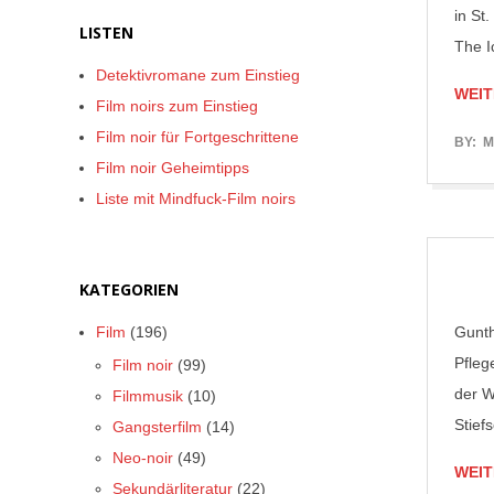
in St
LISTEN
The I
Detektivromane zum Einstieg
WEIT
Film noirs zum Einstieg
Film noir für Fortgeschrittene
2017-
BY:
M
Film noir Geheimtipps
06-
Liste mit Mindfuck-Film noirs
20
KATEGORIEN
Film
(196)
Gunth
Pfleg
Film noir
(99)
der W
Filmmusik
(10)
Stief
Gangsterfilm
(14)
Neo-noir
(49)
WEIT
Sekundärliteratur
(22)