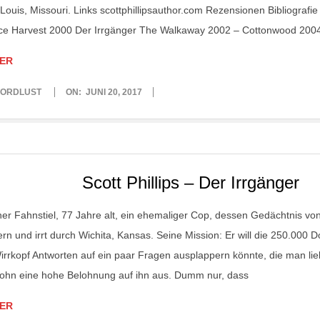
. Louis, Missouri. Links scottphillipsauthor.com Rezensionen Bibliografie 
ce Harvest 2000 Der Irrgänger The Walkaway 2002 – Cottonwood 200
ER
ORDLUST
ON:
JUNI 20, 2017
Scott Phillips – Der Irrgänger
er Fahnstiel, 77 Jahre alt, ein ehemaliger Cop, dessen Gedächtnis von A
ern und irrt durch Wichita, Kansas. Seine Mission: Er will die 250.000 Do
irrkopf Antworten auf ein paar Fragen ausplappern könnte, die man liebe
sohn eine hohe Belohnung auf ihn aus. Dumm nur, dass
ER