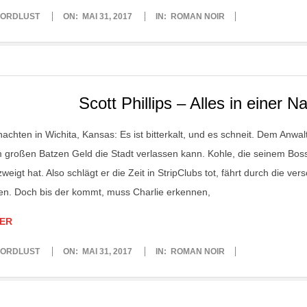
ORDLUST
ON:
MAI 31, 2017
IN:
ROMAN NOIR
Scott Phillips – Alles in einer N
achten in Wichita, Kansas: Es ist bitterkalt, und es schneit. Dem Anwalt
 großen Batzen Geld die Stadt verlassen kann. Kohle, die seinem Bo
weigt hat. Also schlägt er die Zeit in StripClubs tot, fährt durch die v
n. Doch bis der kommt, muss Charlie erkennen,
ER
ORDLUST
ON:
MAI 31, 2017
IN:
ROMAN NOIR