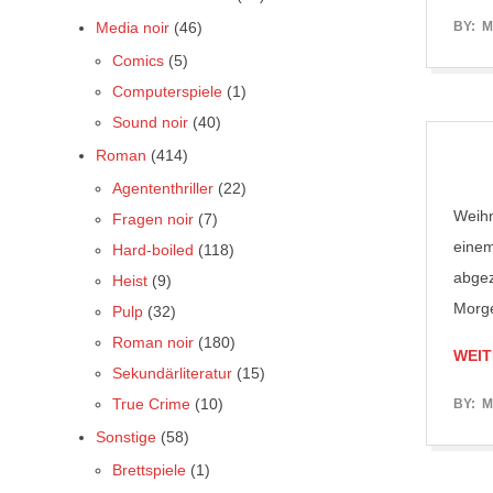
2017-
Media noir
(46)
BY:
M
05-
Comics
(5)
31
Computerspiele
(1)
Sound noir
(40)
Roman
(414)
Agententhriller
(22)
Weihn
Fragen noir
(7)
einem
Hard-boiled
(118)
abgez
Heist
(9)
Morge
Pulp
(32)
Roman noir
(180)
WEIT
Sekundärliteratur
(15)
2017-
True Crime
(10)
BY:
M
05-
Sonstige
(58)
31
Brettspiele
(1)