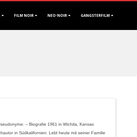
R
FILM NOIR
NEO-NOIR
GANGSTERFILM
rPseudonyme: – Biografie 1961 in Wichita, Kansas
utor in Südkalifornien. Lebt heute mit seiner Familie