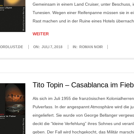
Gemeinsam in einem Land Cruiser, unter Beschuss, i
Tunesien. Wegen einer Reifenpanne müssen sie in e
Rast machen und in der Ruine eines Hotels übernac
WEITER
ORDLUST.DE
ON:
JULI 7, 2018
IN:
ROMAN NOIR
Tito Topin – Casablanca im Fieb
Als sich im Juli 1955 die französischen Kolonialherr
Pulverfass. In der angespannt Atmosphäre wird die jun
eingeliefert. Sie wurde von George Bellanger vergewa
deckt die “kleine Verfehlung” ihres Sohnes und veran
geben. Der Fall wird hochgekocht, das Militär marsch