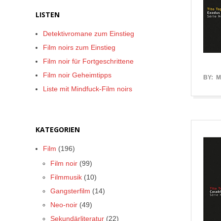
LISTEN
Detektivromane zum Einstieg
Film noirs zum Einstieg
Film noir für Fortgeschrittene
Film noir Geheimtipps
2018-
BY:
M
Liste mit Mindfuck-Film noirs
07-
07
KATEGORIEN
Film
(196)
Film noir
(99)
Filmmusik
(10)
Gangsterfilm
(14)
Neo-noir
(49)
Sekundärliteratur
(22)