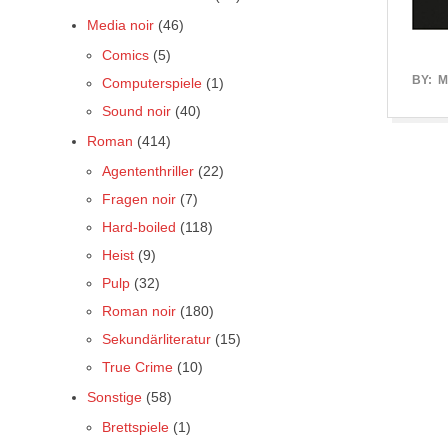
Media noir
(46)
Comics
(5)
2017-
BY:
M
Computerspiele
(1)
06-
Sound noir
(40)
05
Roman
(414)
Agententhriller
(22)
Fragen noir
(7)
Hard-boiled
(118)
Heist
(9)
Pulp
(32)
Roman noir
(180)
Sekundärliteratur
(15)
True Crime
(10)
Sonstige
(58)
Brettspiele
(1)