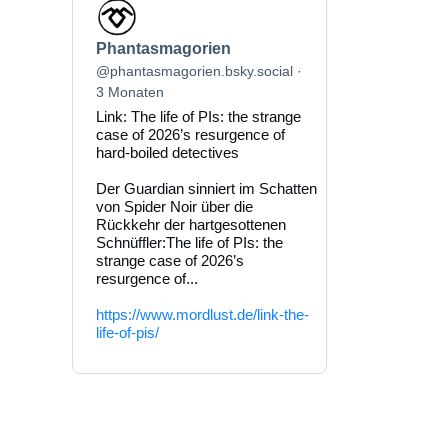
Beitrag
von
Phantasmagorien
Phantasmagorien
auf
Bluesky
@phantasmagorien.bsky.social
ansehen
3 Monaten
Link: The life of PIs: the strange
case of 2026’s resurgence of
hard-boiled detectives
Der Guardian sinniert im Schatten
von Spider Noir über die
Rückkehr der hartgesottenen
Schnüffler:The life of PIs: the
strange case of 2026’s
resurgence of...
https://www.mordlust.de/link-the-
life-of-pis/