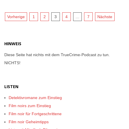
14
Seitennummerierung
Vorherige
1
2
3
4
…
7
Nächste
der
Beiträge
HINWEIS
Diese Seite hat nichts mit dem TrueCrime-Podcast zu tun.
NICHTS!
LISTEN
Detektivromane zum Einstieg
Film noirs zum Einstieg
Film noir für Fortgeschrittene
Film noir Geheimtipps