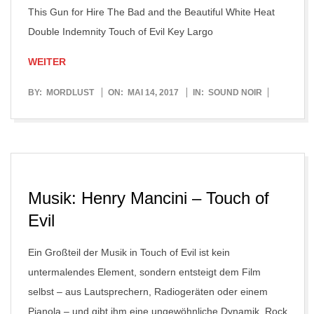
This Gun for Hire The Bad and the Beautiful White Heat
Double Indemnity Touch of Evil Key Largo
WEITER
2017-
BY:
MORDLUST
ON:
MAI 14, 2017
IN:
SOUND NOIR
05-
14
Musik: Henry Mancini – Touch of
Evil
Ein Großteil der Musik in Touch of Evil ist kein
untermalendes Element, sondern entsteigt dem Film
selbst – aus Lautsprechern, Radiogeräten oder einem
Pianola – und gibt ihm eine ungewöhnliche Dynamik. Rock