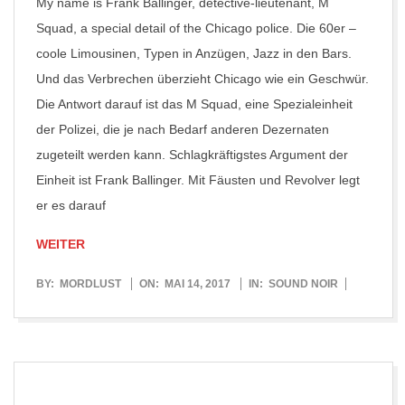
My name is Frank Ballinger, detective-lieutenant, M
Squad, a special detail of the Chicago police. Die 60er –
coole Limousinen, Typen in Anzügen, Jazz in den Bars.
Und das Verbrechen überzieht Chicago wie ein Geschwür.
Die Antwort darauf ist das M Squad, eine Spezialeinheit
der Polizei, die je nach Bedarf anderen Dezernaten
zugeteilt werden kann. Schlagkräftigstes Argument der
Einheit ist Frank Ballinger. Mit Fäusten und Revolver legt
er es darauf
WEITER
2017-
BY:
MORDLUST
ON:
MAI 14, 2017
IN:
SOUND NOIR
05-
14