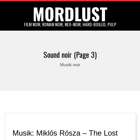
MORDLUST
Skip
to
content
FILM NOIR, ROMAN NOIR, NEO-NOIR, HARD-BOILED, PULP
Primary
Navigation
Sound noir
(Page 3)
Menu
Musik noir
Musik: Miklós Rósza – The Lost