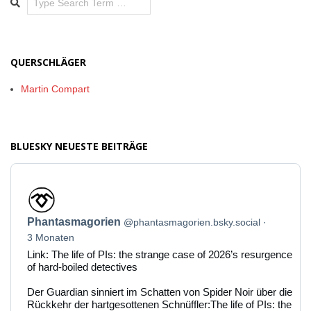
QUERSCHLÄGER
Martin Compart
BLUESKY NEUESTE BEITRÄGE
Beitrag
von
Phantasmagorien
Phantasmagorien
@phantasmagorien.bsky.social
auf
Bluesky
3 Monaten
ansehen
Link: The life of PIs: the strange case of 2026’s resurgence
of hard-boiled detectives
Der Guardian sinniert im Schatten von Spider Noir über die
Rückkehr der hartgesottenen Schnüffler:The life of PIs: the