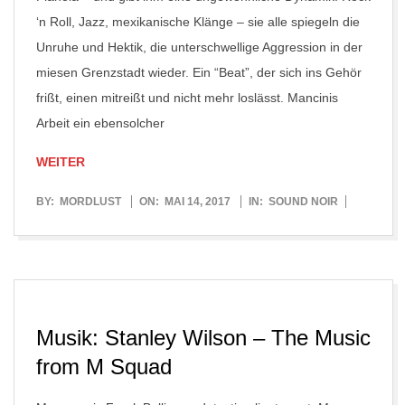
‘n Roll, Jazz, mexikanische Klänge – sie alle spiegeln die
Unruhe und Hektik, die unterschwellige Aggression in der
miesen Grenzstadt wieder. Ein “Beat”, der sich ins Gehör
frißt, einen mitreißt und nicht mehr loslässt. Mancinis
Arbeit ein ebensolcher
WEITER
2017-
BY:
MORDLUST
ON:
MAI 14, 2017
IN:
SOUND NOIR
05-
14
Musik: Stanley Wilson – The Music
from M Squad