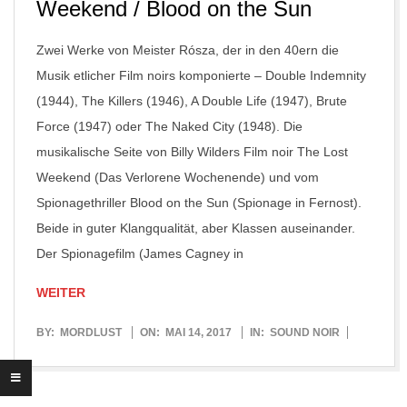
Weekend / Blood on the Sun
Zwei Werke von Meister Rósza, der in den 40ern die
Musik etlicher Film noirs komponierte – Double Indemnity
(1944), The Killers (1946), A Double Life (1947), Brute
Force (1947) oder The Naked City (1948). Die
musikalische Seite von Billy Wilders Film noir The Lost
Weekend (Das Verlorene Wochenende) und vom
Spionagethriller Blood on the Sun (Spionage in Fernost).
Beide in guter Klangqualität, aber Klassen auseinander.
Der Spionagefilm (James Cagney in
WEITER
2017-
BY:
MORDLUST
ON:
MAI 14, 2017
IN:
SOUND NOIR
05-
14