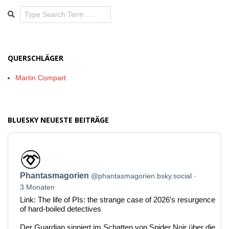
Search
QUERSCHLÄGER
Martin Compart
BLUESKY NEUESTE BEITRÄGE
Beitrag
von
Phantasmagorien
Phantasmagorien
@phantasmagorien.bsky.social
auf
Bluesky
3 Monaten
ansehen
Link: The life of PIs: the strange case of 2026’s resurgence
of hard-boiled detectives
Der Guardian sinniert im Schatten von Spider Noir über die