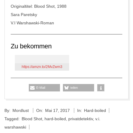
Originaltitel: Blood Shot, 1988
Sara Paretsky
V.I Warshawski-Roman
Zu bekommen
https://amzn.to/2MvZwm3
E-Mail
teilen
2017-
By:
Mordlust
On:
Mai 17, 2017
In:
Hard-boiled
05-
Tagged:
Blood Shot
,
hard-boiled
,
privatdetektiv
,
v.i.
17
warshawski