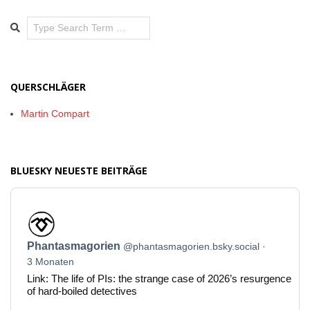
Search
QUERSCHLÄGER
Martin Compart
BLUESKY NEUESTE BEITRÄGE
Beitrag
von
Phantasmagorien
Phantasmagorien
@phantasmagorien.bsky.social
auf
Bluesky
3 Monaten
ansehen
Link: The life of PIs: the strange case of 2026’s resurgence
of hard-boiled detectives