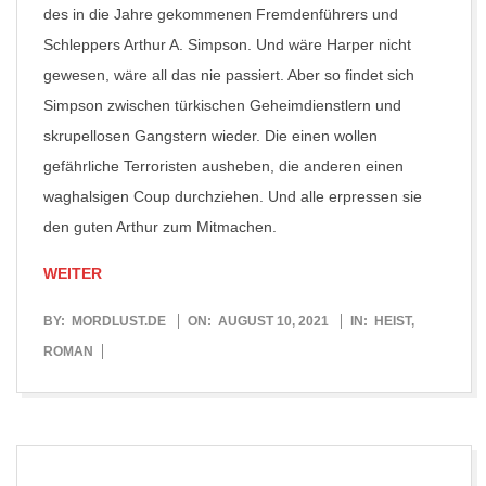
des in die Jahre gekommenen Fremdenführers und
Schleppers Arthur A. Simpson. Und wäre Harper nicht
gewesen, wäre all das nie passiert. Aber so findet sich
Simpson zwischen türkischen Geheimdienstlern und
skrupellosen Gangstern wieder. Die einen wollen
gefährliche Terroristen ausheben, die anderen einen
waghalsigen Coup durchziehen. Und alle erpressen sie
den guten Arthur zum Mitmachen.
WEITER
2021-
BY:
MORDLUST.DE
ON:
AUGUST 10, 2021
IN:
HEIST
,
08-
ROMAN
10