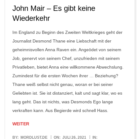
John Mair – Es gibt keine
Wiederkehr
Im England zu Beginn des Zweiten Weltkrieges geht der
Journalist Desmond Thane eine Liebschaft mit der
geheimnisvollen Anna Raven ein. Angeödet von seinem
Job, genervt von seinem Chef, unzufrieden mit seinem
Privatleben, bietet Anna eine willkommene Abwechslung.
Zumindest für die ersten Wochen ihrer … Beziehung?
Thane weiß selbst nicht genau, woran er bei seiner
Geliebten ist. Sie ist distanziert, kalt und sagt klar, wo es
lang geht. Das ist nichts, was Desmonds Ego lange
verkraften kann. Aus Begierde wird schnell Hass.
WEITER
2021-
BY:
MORDLUST.DE
ON:
JULI 26, 2021
IN: