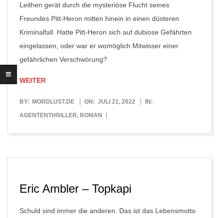
Leithen gerät durch die mysteriöse Flucht seines
Freundes Pitt-Heron mitten hinein in einen düsteren
Kriminalfall. Hatte Pitt-Heron sich auf dubiose Gefährten
eingelassen, oder war er womöglich Mitwisser einer
gefährlichen Verschwörung?
WEITER
2022-
BY:
MORDLUST.DE
ON:
JULI 21, 2022
IN:
07-
AGENTENTHRILLER
,
ROMAN
21
Eric Ambler – Topkapi
Schuld sind immer die anderen. Das ist das Lebensmotto