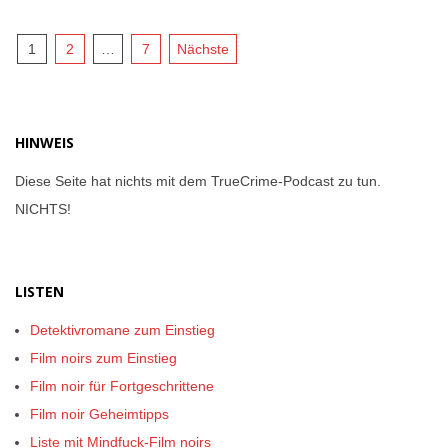
13
Seitennummerierung
1
2
…
7
Nächste
der
Beiträge
HINWEIS
Diese Seite hat nichts mit dem TrueCrime-Podcast zu tun.
NICHTS!
LISTEN
Detektivromane zum Einstieg
Film noirs zum Einstieg
Film noir für Fortgeschrittene
Film noir Geheimtipps
Liste mit Mindfuck-Film noirs