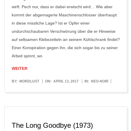
wirft. Pech nur, dass er dabei erwischt wird… Wie aber
kommt der abgemagerte Maschinenschlosser überhaupt
in diese missliche Lage? Ist er Opfer einer
undurchschaubaren Verschwörung über die er Hinweise
auf seltsamen Klebezetteln an seinem Kühlschrank findet?
Einer Konspiration gegen ihn, die sich sogar bis zu seiner
Arbeit spinnt, wo
WEITER
2017-
BY:
MORDLUST
ON:
APRIL 13, 2017
IN:
NEO-NOIR
04-
13
The Long Goodbye (1973)