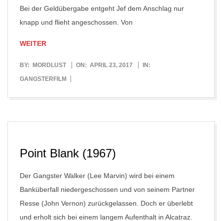
Bei der Geldübergabe entgeht Jef dem Anschlag nur
knapp und flieht angeschossen. Von
WEITER
2017-
BY:
MORDLUST
ON:
APRIL 23, 2017
IN:
04-
GANGSTERFILM
23
Point Blank (1967)
Der Gangster Walker (Lee Marvin) wird bei einem
Banküberfall niedergeschossen und von seinem Partner
Resse (John Vernon) zurückgelassen. Doch er überlebt
und erholt sich bei einem langem Aufenthalt in Alcatraz.