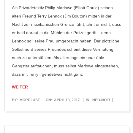
Als Privatdetektiv Philip Marlowe (Elliott Gould) seinen
alten Freund Terry Lennox (Jim Bouton) mitten in der
Nacht zur mexikanischen Grenze fährt, ahnt er nicht, dass
er bald darauf in die Mühlen der Polizei gerät – denn
Lennox soll seine Frau umgebracht haben. Der plötzliche
Selbstmord seines Freundes scheint diese Vermutung
noch zu unterstützen. Als allerdings ein paar üble
Gangster auftauchen, muss selbst Marlowe eingestehen,
dass mit Terry irgendetwas nicht ganz
WEITER
2017-
BY:
MORDLUST
ON:
APRIL 13, 2017
IN:
NEO-NOIR
04-
13