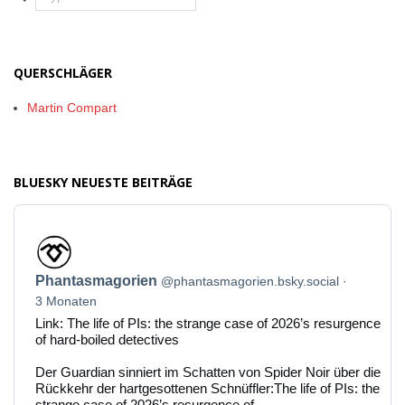
QUERSCHLÄGER
Martin Compart
BLUESKY NEUESTE BEITRÄGE
Beitrag
von
Phantasmagorien
Phantasmagorien
@phantasmagorien.bsky.social
auf
Bluesky
3 Monaten
ansehen
Link: The life of PIs: the strange case of 2026’s resurgence
of hard-boiled detectives
Der Guardian sinniert im Schatten von Spider Noir über die
Rückkehr der hartgesottenen Schnüffler:The life of PIs: the
strange case of 2026’s resurgence of...