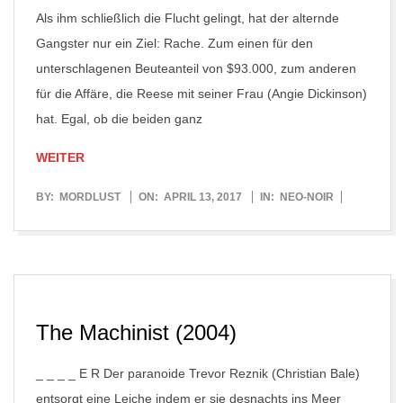
Als ihm schließlich die Flucht gelingt, hat der alternde
Gangster nur ein Ziel: Rache. Zum einen für den
unterschlagenen Beuteanteil von $93.000, zum anderen
für die Affäre, die Reese mit seiner Frau (Angie Dickinson)
hat. Egal, ob die beiden ganz
WEITER
2017-
BY:
MORDLUST
ON:
APRIL 13, 2017
IN:
NEO-NOIR
04-
13
The Machinist (2004)
_ _ _ _ E R Der paranoide Trevor Reznik (Christian Bale)
entsorgt eine Leiche indem er sie desnachts ins Meer