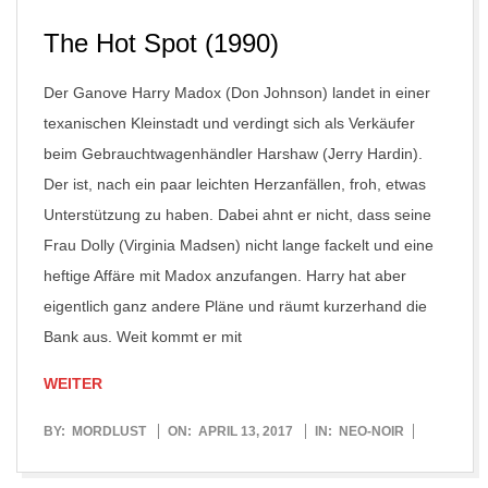
The Hot Spot (1990)
Der Ganove Harry Madox (Don Johnson) landet in einer
texanischen Kleinstadt und verdingt sich als Verkäufer
beim Gebrauchtwagenhändler Harshaw (Jerry Hardin).
Der ist, nach ein paar leichten Herzanfällen, froh, etwas
Unterstützung zu haben. Dabei ahnt er nicht, dass seine
Frau Dolly (Virginia Madsen) nicht lange fackelt und eine
heftige Affäre mit Madox anzufangen. Harry hat aber
eigentlich ganz andere Pläne und räumt kurzerhand die
Bank aus. Weit kommt er mit
WEITER
2017-
BY:
MORDLUST
ON:
APRIL 13, 2017
IN:
NEO-NOIR
04-