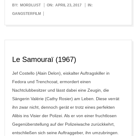
2017-
BY:
MORDLUST
ON:
APRIL 23, 2017
IN:
04-
GANGSTERFILM
23
Le Samouraï (1967)
Jef Costello (Alain Delon), eiskalter Auftragskiller in
Fedora und Trenchcoat, ermordert einen
Nachtclubbesitzer und lässt dabei eine Zeugin, die
Sängerin Valérie (Cathy Rosier) am Leben. Diese verrät
ihn zwar nicht, dennoch gerät er trotz eines perfekten
Alibis ins Visier der Polizei. Als er von einer fruchtlosen
Gegenüberstellung auf der Polizeiwache zurückkehrt,
entschließen sich seine Auftraggeber, ihn umzubringen.