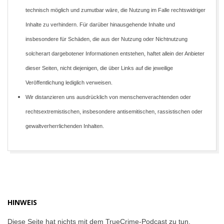
technisch möglich und zumutbar wäre, die Nutzung im Falle rechtswidriger
Inhalte zu verhindern. Für darüber hinausgehende Inhalte und
insbesondere für Schäden, die aus der Nutzung oder Nichtnutzung
solcherart dargebotener Informationen entstehen, haftet allein der Anbieter
dieser Seiten, nicht diejenigen, die über Links auf die jeweilige
Veröffentlichung lediglich verweisen.
Wir distanzieren uns ausdrücklich von menschenverachtenden oder
rechtsextremistischen, insbesondere antisemitischen, rassistischen oder
gewaltverherrlichenden Inhalten.
2017-
03-
31
HINWEIS
Diese Seite hat nichts mit dem TrueCrime-Podcast zu tun.