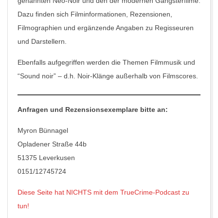
genannten Neo-Noir und den der modernen Gangsterfilme.
Dazu finden sich Filminformationen, Rezensionen,
Filmographien und ergänzende Angaben zu Regisseuren
und Darstellern.
Ebenfalls aufgegriffen werden die Themen Filmmusik und
“Sound noir” – d.h. Noir-Klänge außerhalb von Filmscores.
Anfragen und Rezensionsexemplare bitte an:
Myron Bünnagel
Opladener Straße 44b
51375 Leverkusen
0151/12745724
Diese Seite hat NICHTS mit dem TrueCrime-Podcast zu
tun!