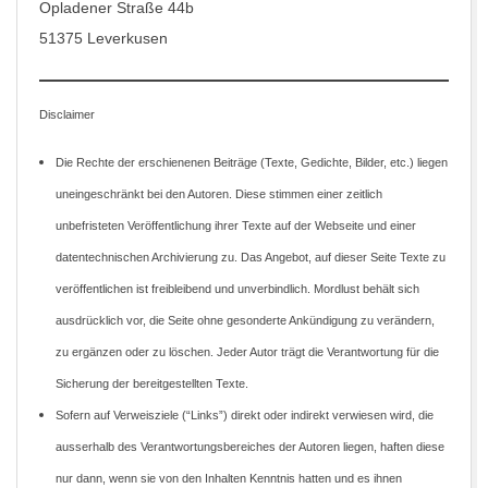
Opladener Straße 44b
51375 Leverkusen
Disclaimer
Die Rechte der erschienenen Beiträge (Texte, Gedichte, Bilder, etc.) liegen
uneingeschränkt bei den Autoren. Diese stimmen einer zeitlich
unbefristeten Veröffentlichung ihrer Texte auf der Webseite und einer
datentechnischen Archivierung zu. Das Angebot, auf dieser Seite Texte zu
veröffentlichen ist freibleibend und unverbindlich. Mordlust behält sich
ausdrücklich vor, die Seite ohne gesonderte Ankündigung zu verändern,
zu ergänzen oder zu löschen. Jeder Autor trägt die Verantwortung für die
Sicherung der bereitgestellten Texte.
Sofern auf Verweisziele (“Links”) direkt oder indirekt verwiesen wird, die
ausserhalb des Verantwortungsbereiches der Autoren liegen, haften diese
nur dann, wenn sie von den Inhalten Kenntnis hatten und es ihnen