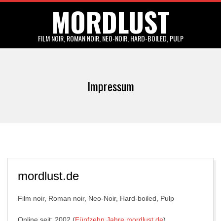
MORDLUST
Skip
to
content
FILM NOIR, ROMAN NOIR, NEO-NOIR, HARD-BOILED, PULP
Primary
Navigation
Impressum
Menu
mordlust.de
Film noir, Roman noir, Neo-Noir, Hard-boiled, Pulp
Online seit: 2002 (
Fünfzehn Jahre mordlust.de
)