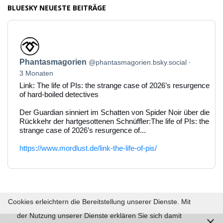
BLUESKY NEUESTE BEITRÄGE
Beitrag
von
Phantasmagorien
Phantasmagorien
@phantasmagorien.bsky.social
auf
Bluesky
3 Monaten
ansehen
Link: The life of PIs: the strange case of 2026’s resurgence
of hard-boiled detectives
Der Guardian sinniert im Schatten von Spider Noir über die
Rückkehr der hartgesottenen Schnüffler:The life of PIs: the
strange case of 2026’s resurgence of...
https://www.mordlust.de/link-the-life-of-pis/
Cookies erleichtern die Bereitstellung unserer Dienste. Mit
der Nutzung unserer Dienste erklären Sie sich damit