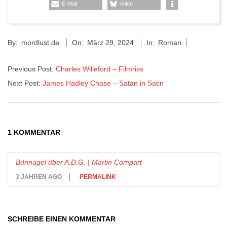
E-Mail
teilen
2024-
By:
mordlust.de
On:
März 29, 2024
In:
Roman
03-
29
Previous Post:
Charles Willeford – Filmriss
Next Post:
James Hadley Chase – Satan in Satin
1 KOMMENTAR
Bünnagel über A.D.G. | Martin Compart
3 JAHREN AGO
PERMALINK
SCHREIBE EINEN KOMMENTAR