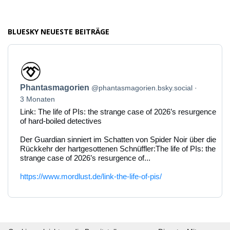
BLUESKY NEUESTE BEITRÄGE
Beitrag
von
Phantasmagorien
Phantasmagorien
@phantasmagorien.bsky.social
auf
Bluesky
3 Monaten
ansehen
Link: The life of PIs: the strange case of 2026’s resurgence
of hard-boiled detectives
Der Guardian sinniert im Schatten von Spider Noir über die
Rückkehr der hartgesottenen Schnüffler:The life of PIs: the
strange case of 2026’s resurgence of...
https://www.mordlust.de/link-the-life-of-pis/