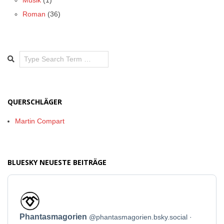
Musik
(1)
Roman
(36)
Search
QUERSCHLÄGER
Martin Compart
BLUESKY NEUESTE BEITRÄGE
Beitrag
von
Phantasmagorien
Phantasmagorien
@phantasmagorien.bsky.social
auf