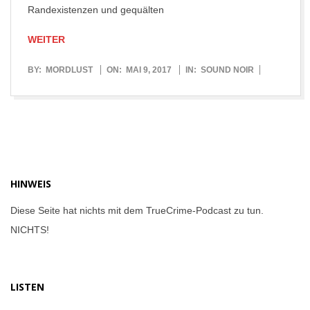
Randexistenzen und gequälten
WEITER
2017-
BY:
MORDLUST
ON:
MAI 9, 2017
IN:
SOUND NOIR
05-
09
HINWEIS
Diese Seite hat nichts mit dem TrueCrime-Podcast zu tun.
NICHTS!
LISTEN