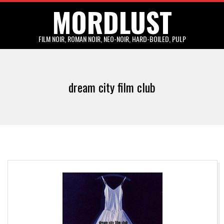
MORDLUST
Skip
to
content
FILM NOIR, ROMAN NOIR, NEO-NOIR, HARD-BOILED, PULP
Primary
Navigation
dream city film club
Menu