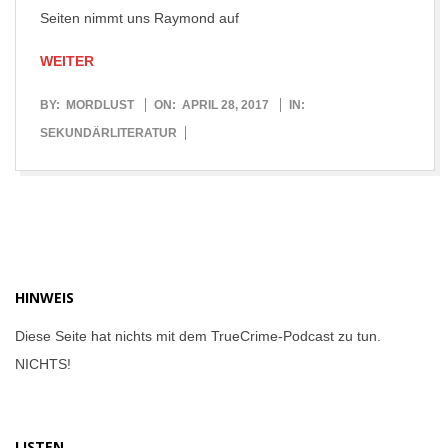
Seiten nimmt uns Raymond auf
WEITER
2017-
BY:
MORDLUST
ON:
APRIL 28, 2017
IN:
04-
SEKUNDÄRLITERATUR
28
HINWEIS
Diese Seite hat nichts mit dem TrueCrime-Podcast zu tun.
NICHTS!
LISTEN