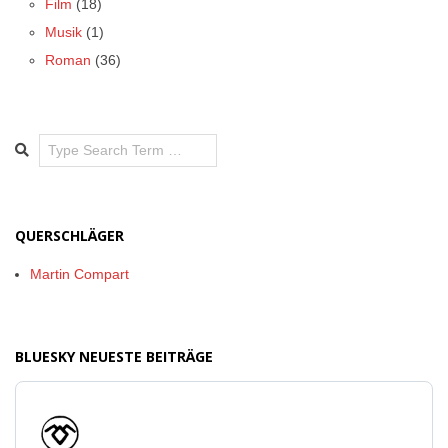
Film
(18)
Musik
(1)
Roman
(36)
Search
QUERSCHLÄGER
Martin Compart
BLUESKY NEUESTE BEITRÄGE
Beitrag
von