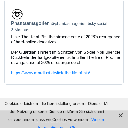
Beitrag
von
Phantasmagorien
Phantasmagorien
@phantasmagorien.bsky.social
auf
Bluesky
3 Monaten
ansehen
Link: The life of PIs: the strange case of 2026’s resurgence
of hard-boiled detectives
Der Guardian sinniert im Schatten von Spider Noir über die
Rückkehr der hartgesottenen Schnüffler:The life of PIs: the
strange case of 2026’s resurgence of...
https://www.mordlust.de/link-the-life-of-pis/
Cookies erleichtern die Bereitstellung unserer Dienste. Mit
der Nutzung unserer Dienste erklären Sie sich damit
einverstanden, dass wir Cookies verwenden.
Weitere
Impressum |
Datenschutz | © 2026
mordlust.de
Informationen
OK