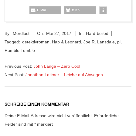
E-Mail
teilen
2017-
By:
Mordlust
On:
Mai 27, 2017
In:
Hard-boiled
05-
Tagged:
detektivroman
,
Hap & Leonard
,
Joe R. Lansdale
,
pi
,
27
Rumble Tumble
Previous Post:
John Lange – Zero Cool
Next Post:
Jonathan Latimer – Leiche auf Abwegen
SCHREIBE EINEN KOMMENTAR
Deine E-Mail-Adresse wird nicht veröffentlicht.
Erforderliche
Felder sind mit
*
markiert