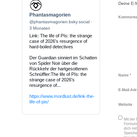
Beitrag
Deine E-M
von
Phantasmagorien
Phantasmagorien
auf
Komment
Bluesky
@phantasmagorien.bsky.social
ansehen
3 Monaten
Link: The life of PIs: the strange
case of 2026’s resurgence of
hard-boiled detectives
Der Guardian sinniert im Schatten
von Spider Noir über die
Rückkehr der hartgesottenen
Schnüffler:The life of PIs: the
Name
*
strange case of 2026’s
resurgence of...
E-Mail-Ad
https://www.mordlust.de/link-the-
life-of-pis/
Website
Mit der
Formula
dich mit
Speich