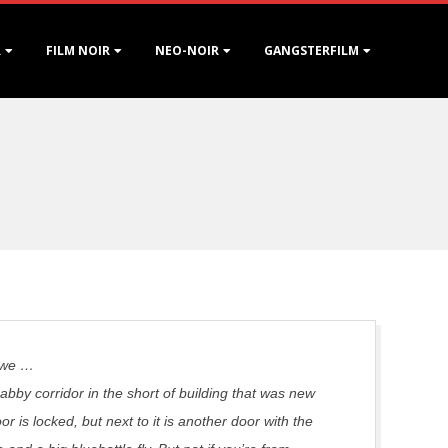
R
FILM NOIR
NEO-NOIR
GANGSTERFILM
lowe …
abby corridor in the short of building that was new
r is locked, but next to it is another door with the