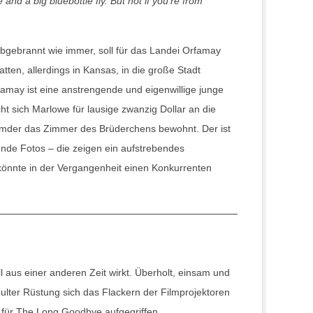
d a big bluebottle fly. But not if you’re from
abgebrannt wie immer, soll für das Landei Orfamay
ten, allerdings in Kansas, in die große Stadt
famay ist eine anstrengende und eigenwillige junge
t sich Marlowe für lausige zwanzig Dollar an die
Fremder das Zimmer des Brüderchens bewohnt. Der ist
nde Fotos – die zeigen ein aufstrebendes
könnte in der Vergangenheit einen Konkurrenten
l aus einer anderen Zeit wirkt. Überholt, einsam und
ulter Rüstung sich das Flackern der Filmprojektoren
n für The Long Goodbye aufgegriffen.