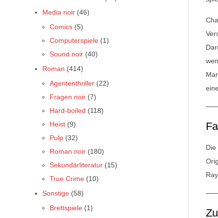
Media noir
(46)
Chan
Comics
(5)
Ver
Computerspiele
(1)
Dar
Sound noir
(40)
wen
Roman
(414)
Mar
Agententhriller
(22)
ein
Fragen noir
(7)
Hard-boiled
(118)
Heist
(9)
Fa
Pulp
(32)
Die
Roman noir
(180)
Orig
Sekundärliteratur
(15)
Ray
True Crime
(10)
Sonstige
(58)
Brettspiele
(1)
Z