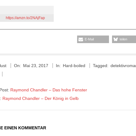
https://amzn.to/2NAjFap
E-Mail
teilen
lust
On:
Mai 23, 2017
In:
Hard-boiled
Tagged:
detektivroma
 Post:
Raymond Chandler – Das hohe Fenster
t:
Raymond Chandler – Der König in Gelb
BE EINEN KOMMENTAR