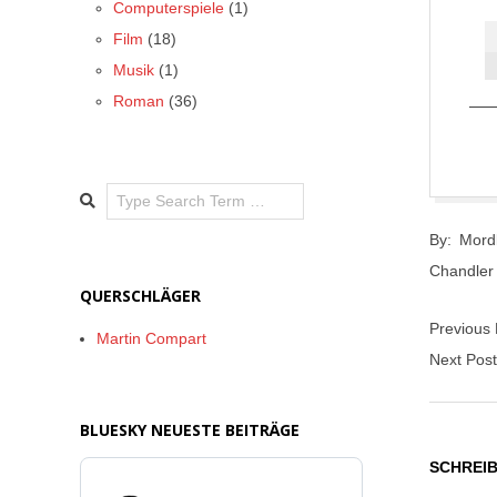
Computerspiele
(1)
Film
(18)
Musik
(1)
Roman
(36)
Search
2017-
By:
Mord
05-
Chandler
23
QUERSCHLÄGER
Previous
Martin Compart
Next Pos
BLUESKY NEUESTE BEITRÄGE
SCHREI