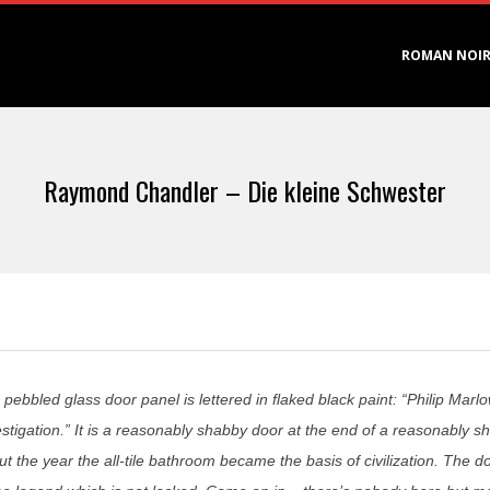
Primary
ROMAN NOI
Navigation
Menu
Raymond Chandler – Die kleine Schwester
 pebbled glass door panel is lettered in flaked black paint: “Philip Mar
stigation.” It is a reasonably shabby door at the end of a reasonably sh
t the year the all-tile bathroom became the basis of civilization. The doo