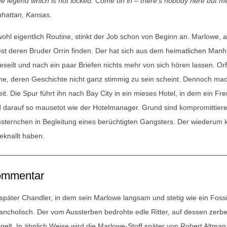
e legend which is not locked. Come on in – there’s nobody here but me an
hattan, Kansas.
ohl eigentlich Routine, stinkt der Job schon von Beginn an. Marlowe, 
st deren Bruder Orrin finden. Der hat sich aus dem heimatlichen Manhat
eseilt und nach ein paar Briefen nichts mehr von sich hören lassen. Or
e, deren Geschichte nicht ganz stimmig zu sein scheint. Dennoch mach
eit. Die Spur führt ihn nach Bay City in ein mieses Hotel, in dem ein 
d darauf so mausetot wie der Hotelmanager. Grund sind kompromittiere
msternchen in Begleitung eines berüchtigten Gangsters. Der wiederum 
eknallt haben.
mmentar
 später Chandler, in dem sein Marlowe langsam und stetig wie ein Fossi
ancholisch. Der vom Aussterben bedrohte edle Ritter, auf dessen zerbe
egelt. In ähnlich Weise wird die Marlowe-Stoff später von Robert Altma