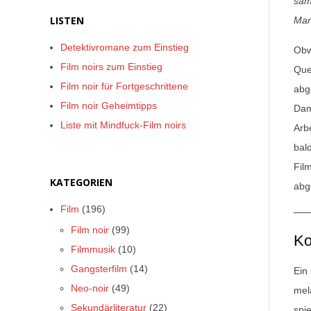
sam
LISTEN
Man
Detektivromane zum Einstieg
Obw
Film noirs zum Einstieg
Que
Film noir für Fortgeschrittene
abg
Film noir Geheimtipps
Dam
Liste mit Mindfuck-Film noirs
Arb
bal
Fil
KATEGORIEN
abg
Film
(196)
Film noir
(99)
Ko
Filmmusik
(10)
Gangsterfilm
(14)
Ein
Neo-noir
(49)
mel
Sekundärliteratur
(22)
spi