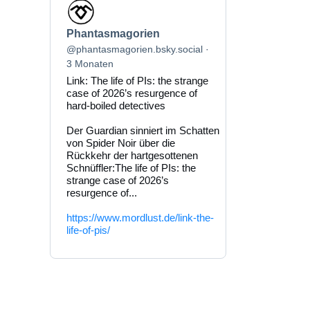
Beitrag
von
Phantasmagorien
Phantasmagorien
auf
Bluesky
@phantasmagorien.bsky.social
ansehen
3 Monaten
Link: The life of PIs: the strange
case of 2026’s resurgence of
hard-boiled detectives
Der Guardian sinniert im Schatten
von Spider Noir über die
Rückkehr der hartgesottenen
Schnüffler:The life of PIs: the
strange case of 2026’s
resurgence of...
https://www.mordlust.de/link-the-
life-of-pis/