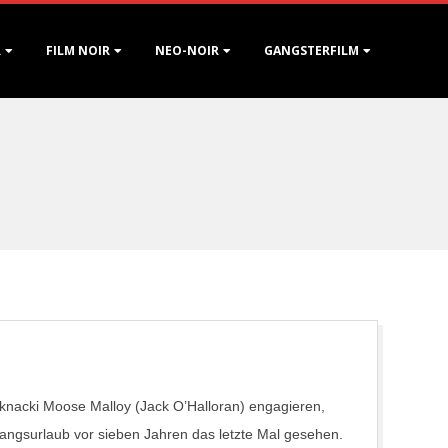
R
FILM NOIR
NEO-NOIR
GANGSTERFILM
xknacki Moose Malloy (Jack O’Halloran) engagieren,
angsurlaub vor sieben Jahren das letzte Mal gesehen.