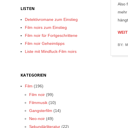
Also 
LISTEN
mehr 
Detektivromane zum Einstieg
hängt
Film noirs zum Einstieg
WEIT
Film noir für Fortgeschrittene
Film noir Geheimtipps
2017-
BY:
M
Liste mit Mindfuck-Film noirs
04-
12
KATEGORIEN
Film
(196)
Film noir
(99)
Filmmusik
(10)
Gangsterfilm
(14)
Neo-noir
(49)
Sekundärliteratur
(22)