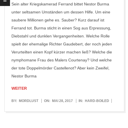
Sein alter Kriegskamerad Ferrand bittet Nestor Burma
unter seltsamen Umständen um dessen Hilfe. Um eine
saubere Millionen gehe es. Sauber? Kurz darauf ist
Ferrand tot. Burma sticht in einen Sog aus Erpressung,
Diebstahl und dunklen Vergangenheiten. Welche Rolle
spielt der ehemalige Richter Gaudebert, der noch jeden
Verurteilten einen Kopf kürzer machen ließ? Welche die
nymphomane Frau des Malers Courtenay? Und welche
der tote Doppelmörder Castellenot? Aber kein Zweifel,
Nestor Burma
WEITER
2017-
BY:
MORDLUST
ON:
MAI 28, 2017
IN:
HARD-BOILED
05-
28