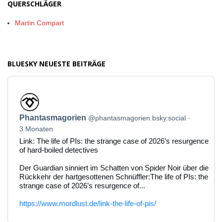
QUERSCHLÄGER
Martin Compart
BLUESKY NEUESTE BEITRÄGE
Beitrag
von
Phantasmagorien
Phantasmagorien
@phantasmagorien.bsky.social
auf
Bluesky
3 Monaten
ansehen
Link: The life of PIs: the strange case of 2026’s resurgence
of hard-boiled detectives
Der Guardian sinniert im Schatten von Spider Noir über die
Rückkehr der hartgesottenen Schnüffler:The life of PIs: the
strange case of 2026’s resurgence of...
https://www.mordlust.de/link-the-life-of-pis/